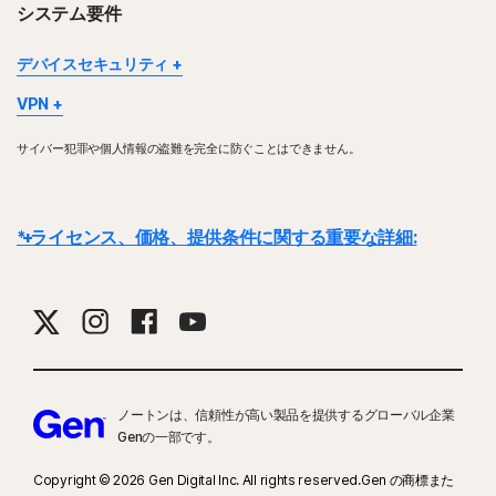
システム要件
デバイスセキュリティ
デバイスやプラットフォームによっては一部の機能が利用できない
VPN
場合があります。
ノートン VPNは、Windows™パソコン、Mac®、iOSデバイス、
ノートン ファミリー、ノートン保護者機能、ノートン クラウドバ
サイバー犯罪や個人情報の盗難を完全に防ぐことはできません。
Android™デバイス、Google TV、Apple TVに対応しています。
ックアップ、およびセーフカムは、macOS または Windows 10 (S
Windowsのサポートには、x86／x64およびSnapdragon X（Plus
モード) では現在サポートされていません。
およびElite）／ARMチップ搭載デバイスが含まれます。ノートン
Windowsのサポートには、x86／IntelおよびAMD Snapdragon／
VPNは有効期間内は指定した数までのデバイスでご利用いただけま
* ライセンス、価格、提供条件に関する重要な詳細:
ARMチップを搭載したデバイスが含まれます。
す。一部の国では、VPNの使用は法律により規制されています。お
Snapdragon／ARMで動作するバージョンには、保護者機能は含ま
住まいの地域の法律を確認してください。
れていません。
詳細:
ライセンス契約は、取引が完了した時点で開始されます。ライセンス
契約には、当社
Windows™オペレーティングシステム
の販売条件
と
使用許諾契約およびサービス利用規約
が適用さ
Windows™ オペレーティングシステム
れます。
体験版の場合、登録時にお支払い方法を指定する必要がありま
Microsoft Windows 11/10 （SモードのWindows 11/10を
Microsoft Windows 11 に対応
除くすべてのバージョン）
す。お客様が前もってキャンセルしなかった場合、体験期間の終了時に請求
Microsoft Windows 10 (すべてのエディション)
Microsoft Windows 8/8.1 （すべてのバージョン）
Microsoft Windows 8/8.1 (すべてのエディション)。一部
が発生します。
Microsoft Windows 7 （32ビットおよび64ビット）SP 1
の保護機能は、Windows 8 のスタート画面から起動するブ
ノートンは、信頼性が高い製品を提供するグローバル企業
以降
更新:
請求が発生する前にライセンスの更新をキャンセルしなかった場合、
ラウザではご利用いただけません。
Genの一部です。
Microsoft Windows 7 (すべてのエディション、SHA2 対
ライセンスは自動的に更新されます。更新料金は、請求サイクルに応じて、
Mac®オペレーティングシステム
応の Service Pack 1 (SP 1) 以降)
Copyright © 2026 Gen Digital Inc. All rights reserved.Gen の商標また
年ごとにまたは月ごとに請求されます。年ごとの請求の場合は、更新日の