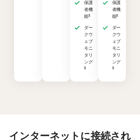
保護
保護
者機
者機
‡
‡
能
能
ダー
ダー
クウ
クウ
ェブ
ェブ
モニ
モニ
タリ
タリ
ング
ング
§
§
インターネットに接続され