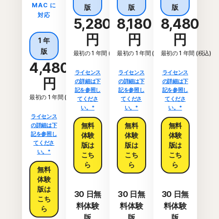
MAC に
版
版
版
対応
5,280
8,180
8,480
円
円
円
1 年
版
最初の 1 年間 (税込)
最初の 1 年間 (税込)
最初の 1 年間 (税込)
4,480
ライセンス
ライセンス
ライセンス
円
の詳細は下
の詳細は下
の詳細は下
記を参照し
記を参照し
記を参照し
最初の 1 年間 (税込)
てくださ
てくださ
てくださ
い。*
い。*
い。*
ライセンス
無料
無料
無料
の詳細は下
記を参照し
体験
体験
体験
てくださ
版は
版は
版は
い。*
こち
こち
こち
ら
ら
ら
無料
体験
版は
30 日無
30 日無
30 日無
こち
料体験
料体験
料体験
ら
版
版
版