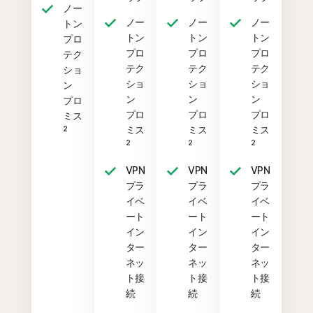
ノー
ノー
ノー
ノー
トン
トン
トン
トン
プロ
プロ
プロ
プロ
テク
テク
テク
テク
ショ
ショ
ショ
ショ
ン
ン
ン
ン
プロ
プロ
プロ
プロ
ミス
ミス
ミス
ミス
2
2
2
2
VPN
VPN
VPN
プラ
プラ
プラ
イベ
イベ
イベ
ート
ート
ート
イン
イン
イン
ター
ター
ター
ネッ
ネッ
ネッ
ト接
ト接
ト接
続
続
続