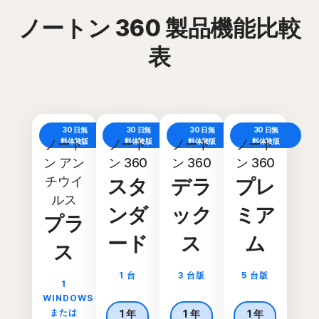
ノートン 360 製品機能比較
表
30 日無
30 日無
30 日無
30 日無
ノート
料体験版
ノート
料体験版
ノート
料体験版
ノート
料体験版
ン アン
ン 360
ン 360
ン 360
チウイ
スタ
デラ
プレ
ルス
ンダ
ック
ミア
プラ
ード
ス
ム
ス
1 台
3 台版
5 台版
1
WINDOWS
または
1 年
1 年
1 年