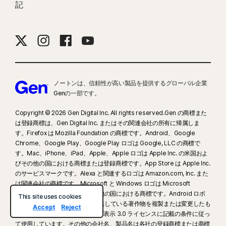
記
ノートンは、信頼性が高い製品を提供するグローバル企業
Genの一部です。
Copyright © 2026 Gen Digital Inc. All rights reserved.Gen の商標また
は登録商標は、Gen Digital Inc. またはその関連会社の所有に帰属しま
す。Firefox は Mozilla Foundation の商標です。Android、Google
Chrome、Google Play、Google Play ロゴは Google, LLC の商標で
す。Mac、iPhone、iPad、Apple、Apple ロゴは Apple Inc. の米国およ
びその他の国における商標または登録商標です。App Store は Apple Inc.
のサービスマークです。Alexa と関連するロゴは Amazon.com, Inc. また
は関連会社の商標です。Microsoft と Windows ロゴは Microsoft
Corporation の米国およびその他の国における商標です。Android ロボ
This site uses cookies
ットは Google, Inc. が作成、提供している著作物を複製または変更したも
Accept
Reject
ので、クリエイティブ・コモンズ表示 3.0 ライセンスに記載の条件に従っ
て使用しています。その他の会社名、製品名は各社の登録商標または商標