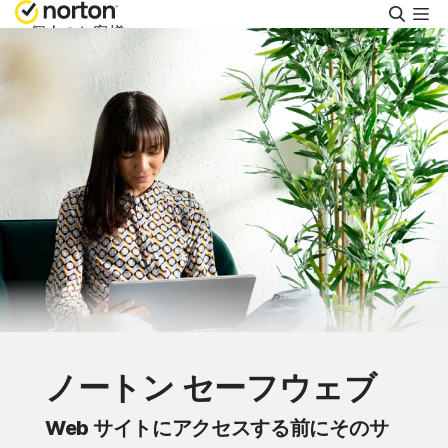
検
索
個人のお客様
スモールビジネス
リソース
サポート
無料体験
日本
ノートン セーフウェブ
サインイン
Web サイトにアクセスする前にそのサ