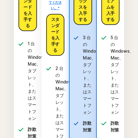
ンダ
ック
ミア
てくださ
ード
スを
ムを
い。*
を入
入手
入手
手す
スタ
する
する
る
ンダ
ード
3 台
5 台
を入
1 台
手す
の
の
る
の
Windows、
Windows、
Windows、
Mac、
Mac、
Mac、
タブ
タブ
2 台
タブ
レッ
レッ
の
レッ
ト、
ト、
Windows、
ト、
また
また
Mac、
また
はス
はス
タブ
はス
マー
マー
レッ
マー
トフ
トフ
ト、
トフ
ォン
ォン
また
ォン
はス
詐欺
詐欺
詐欺
マー
対策
対策
対策
トフ