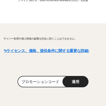
ノートン 360 が「Best Home Anti-Malware 2023」を受賞
サイバー犯罪や個人情報の盗難を完全に防ぐことはできません。
* ライセンス、価格、提供条件に関する重要な詳細:
詳細:
ライセンス契約は、取引が完了した時点で開始されます。ライセンス
契約には、当社
の販売条件
と
使用許諾契約およびサービス利用規約
が適用さ
れます。
体験版の場合、登録時にお支払い方法を指定する必要がありま
プ
す。お客様が前もってキャンセルしなかった場合、体験期間の終了時に請求
適用
ロ
が発生します。
モ
ー
更新:
請求が発生する前にライセンスの更新をキャンセルしなかった場合、
シ
ライセンスは自動的に更新されます。更新料金は、請求サイクルに応じて、
ョ
年ごとにまたは月ごとに請求されます。年ごとの請求の場合は、更新日の