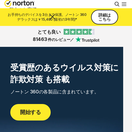
検
索
個人のお客様
お手持ちのデバイスを3台まで保護。ノートン 360
詳細は
こちら
デラックスは￥15,480 (最初の3年間)*
スモールビジネス
とても良い
81463
件のレビュー／
リソース
受賞歴のあるウイルス対策に
サポート
詐欺対策 も搭載
無料体験
ノートン 360の各製品に含まれています。
日本
開始する
サインイン