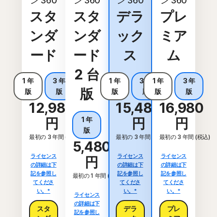
ン 360
ン 360
ン 360
ン 360
スタ
スタ
デラ
プレ
ンダ
ンダ
ック
ミア
ード
ード
ス
ム
2 台
1 年
3 年
1 年
3 年
1 年
3 年
版
版
版
版
版
版
版
12,980
15,480
16,980
円
1 年
円
円
版
最初の 3 年間 (税込)
最初の 3 年間 (税込)
最初の 3 年間 (税込)
5,480
ライセンス
ライセンス
ライセンス
円
の詳細は下
の詳細は下
の詳細は下
記を参照し
記を参照し
記を参照し
最初の 1 年間 (税込)
てくださ
てくださ
てくださ
い。*
い。*
い。*
ライセンス
の詳細は下
スタ
デラ
プレ
記を参照し