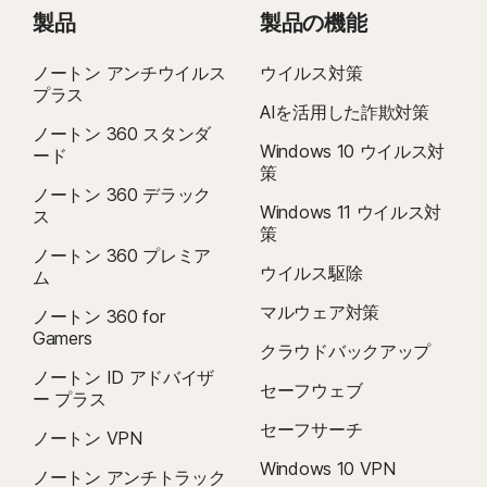
ン
35 日前までに請求されます。年間ライセンスの場合は、更新料金が記載さ
製品
製品の機能
コ
れた電子メールが事前に送信されます。
更新料金は、
初回料金よりも高く
ー
ド
なる場合があります。また、変更される場合があります。ライセンスの更新
ノートン アンチウイルス
ウイルス対策
プラス
は、
こちらに記載されているように
、
アカウント
でキャンセルするか
AIを活用した詐欺対策
こちらから当社までお問い合わせください
。
ノートン 360 スタンダ
Windows 10 ウイルス対
ード
キャンセルと返金:
月間ライセンスの場合は初回購入から 14 日以内、年間
策
ライセンスの場合は初回購入から 60 日以内であれば、ライセンス契約をキ
ノートン 360 デラック
ャンセルして料金の全額を返金として受け取ることができます。詳しくは、
Windows 11 ウイルス対
ス
策
キャンセルおよび返金ポリシー
を参照してください。
ノートン 360 プレミア
契約をキャンセルする場合や返金を依頼するする場合は、こちらをクリック
ウイルス駆除
ム
してください
。
マルウェア対策
ノートン 360 for
Gamers
クラウドバックアップ
2
制限事項が適用されます。ウイルス駆除サービスを利用する場合は、デバイス
ノートン ID アドバイザ
セキュリティライセンスの自動更新サービスに登録する必要があります。詳し
セーフウェブ
ー プラス
くは
Norton.com/virus-protection-promise
を参照してください。
セーフサーチ
ノートン VPN
4
クラウドバックアップ機能を使用できるのは、Windows だけです (Windows
Windows 10 VPN
ノートン アンチトラック