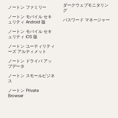
S モードと、ARM プロセッサ上で稼働する Windows を除く)。
ダークウェブモニタリン
ノートン ファミリー
グ
5
セーフカム機能を使用できるのは、Windows だけです (Windows S モードを
ノートン モバイル セキ
パスワード マネージャー
除く)。
ュリティ Android 版
ノートン モバイル セキ
6
位置情報の監視機能は、
一部の国では使用できません
。この機能を使用するに
ュリティ iOS 版
は、お子様のデバイスにノートン ファミリーアプリをインストールし、電源を
オンにする必要があります。
ノートン ユーティリティ
ーズ アルティメット
7
ノートン ドライバ アッ
2021 年ノートン LifeLock サイバーセーフティインサイトレポート: グローバ
プデータ
ルの結果
ノートン スモールビジネ
ス
8
ビデオの監視には、Windows のブラウザ拡張機能、iOS と Android のアプリ
内ノートン ブラウザが必要になります。YouTube.com (他の Web サイトやブ
ノートン Private
Browser
ログに埋め込まれている YouTube 動画は除く) や Hulu.com (Windows のみ) で
閲覧された動画を監視できます。この機能は、YouTube または Hulu のアプリ
では動作しません。