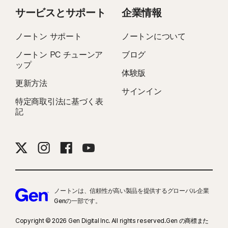
9
Genの委託を受けてPassMark Software社が2023年11月に実施した「VPN
サービスとサポート
企業情報
Products Performance Benchmarks」という調査レポートに記載されてい
る、Genが選択した8件の主要なVPN製品のテスト結果に基づいています。
ノートン サポート
ノートンについて
ノートン PC チューンア
ブログ
16
Windows のほとんどの警告を抑制するには、全画面モードを使用する必要が
ップ
あります。
体験版
更新方法
サインイン
23
自動ディープフェイク対策は、サポートされている英語のソーシャルメディ
特定商取引法に基づく表
ア／動画プラットフォームでのみ利用できます。その他のプラットフォームで
記
は手動スキャンを使用できます。Windows 11以降および対応ブラウザが必要で
す。 自動検出機能を使用するには、さらにAIパソコン（QualcommまたはIntel
製の8コアCPU、16 GB RAM以上）またはAI非搭載パソコン（任意のブランド
の6コアCPU、16 GB RAM以上）が必要です。 AI非搭載パソコンでは4コア
CPUと8 GB RAMが最低動作要件であり、この構成では手動スキャンのみ利用
できます。詳細については、
Norton.com/deepfakesupport
を参照してくだ
さい。
ノートンは、信頼性が高い製品を提供するグローバル企業
Genの一部です。
33
ノートン Genie AIアシスタントにおけるディープフェイク対策は、現在早期
Copyright © 2026 Gen Digital Inc. All rights reserved.Gen の商標また
アクセス版として提供されており、英語のYouTube動画のみの対応となってい