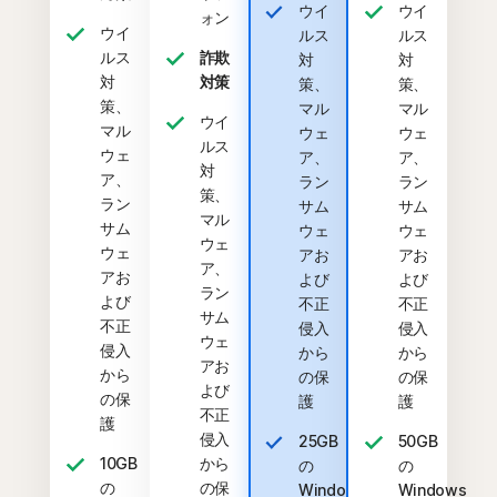
ウイ
ウイ
ォン
ウイ
ルス
ルス
ルス
詐欺
対
対
対
対策
策、
策、
策、
マル
マル
ウイ
マル
ウェ
ウェ
ルス
ウェ
ア、
ア、
対
ア、
ラン
ラン
策、
ラン
サム
サム
マル
サム
ウェ
ウェ
ウェ
ウェ
アお
アお
ア、
アお
よび
よび
ラン
よび
不正
不正
サム
不正
侵入
侵入
ウェ
侵入
から
から
アお
から
の保
の保
よび
の保
護
護
不正
護
侵入
25GB
50GB
10GB
から
の
の
の
の保
Windows
Windows