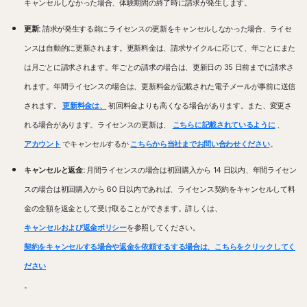
キャンセルしなかった場合、体験期間の終了時に請求が発生します。
更新:
請求が発生する前にライセンスの更新をキャンセルしなかった場合、ライセ
ンスは自動的に更新されます。更新料金は、請求サイクルに応じて、年ごとにまた
は月ごとに請求されます。年ごとの請求の場合は、更新日の 35 日前までに請求さ
れます。年間ライセンスの場合は、更新料金が記載された電子メールが事前に送信
されます。
更新料金は、
初回料金よりも高くなる場合があります。また、変更さ
れる場合があります。ライセンスの更新は、
こちらに記載されているように
、
アカウント
でキャンセルするか
こちらから当社までお問い合わせください
。
キャンセルと返金:
月間ライセンスの場合は初回購入から 14 日以内、年間ライセン
スの場合は初回購入から 60 日以内であれば、ライセンス契約をキャンセルして料
金の全額を返金として受け取ることができます。詳しくは、
キャンセルおよび返金ポリシー
を参照してください。
契約をキャンセルする場合や返金を依頼するする場合は、こちらをクリックしてく
ださい
。