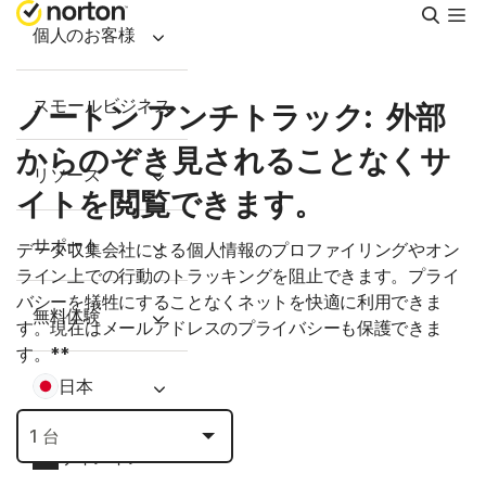
検
索
個人のお客様
スモールビジネス
ノートン アンチトラック: 外部
からのぞき見されることなくサ
リソース
イトを閲覧できます。
サポート
データ収集会社による個人情報のプロファイリングやオン
ライン上での行動のトラッキングを阻止できます。プライ
バシーを犠牲にすることなくネットを快適に利用できま
無料体験
す。現在はメールアドレスのプライバシーも保護できま
す。**
日本
サインイン