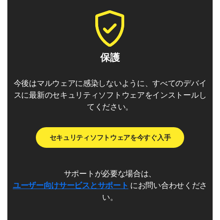
ノートンには、フィッシング詐欺を検出するためのツール
が付属しています。フィッシング詐欺とは、安全そうに見
せかけたリンクを使用してユーザーを有害なサイトへと誘
導し、個人データやログイン資格情報を収集する不正行為
保護
のことです。Web サイト、電子メール、広告にフィッシン
グ詐欺攻撃がしかけられている場合があります。
今後はマルウェアに感染しないように、すべてのデバイ
スに最新のセキュリティソフトウェアをインストールし
ファーミング
てください。
ノートンは、無害なサイトから有害なサイトへとユーザー
セキュリティソフトウェアを今すぐ入手
をリダイレクトするファーミング攻撃を検出します。ファ
ーミングはフィッシング詐欺に似た攻撃です。
サポートが必要な場合は、
ブラウザハイジャッカー
ユーザー向けサービスとサポート
にお問い合わせくださ
い。
ノートンは、ブラウザ設定の変更や Web トラフィックの
リダイレクトによってブラウザを乗っ取ろうとするブラウ