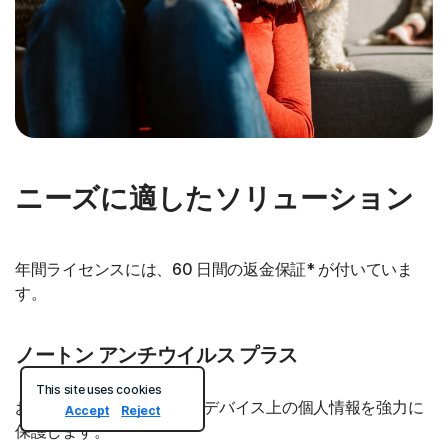
ニーズに適したソリューション
年間ライセンスには、60 日間の返金保証* が付いていま
す。
ノートン アンチウイルス プラス
This site uses cookies
お使いのデバイスと、そのデバイス上の個人情報を強力に
Accept
Reject
保護します。