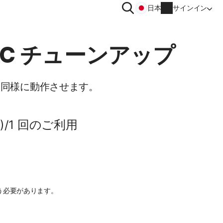
検
日本
サインイン
索
イバシー
その他
PC チューンアップ
トン VPN
ノートン ID アドバイザー
品同様に動作させます。
トン アンチトラック
ノートン ユーティリティーズ
ィメット
アカウント情報
)/1 回のご利用
請求情報
更新
注文履歴
う必要があります。
プロダクトキーの入力