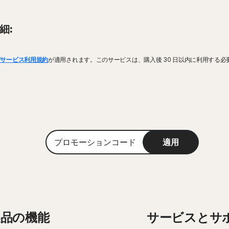
細:
びサービス利用規約
が適用されます。このサービスは、購入後 30 日以内に利用する必
プ
適用
ロ
モ
ー
シ
ョ
ン
コ
製品の機能
サービスとサ
ー
ド