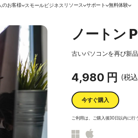
人のお客様
リソース
サポート
無料体験
スモールビジネス
サポート
ノートンのブログ
デバイスセキュリティ
無料体験
詳しく見る
プラ
ノートン 
ミアム
カスタマーサポート
プライバシーに関するリソース
ノートン アンチウイルス プラス
無料体験版
更新方法
ノー
古いパソコンを再び新
ックス
詐欺に関するリソース
ノートン モバイル セキュリティ
ノー
Android 版™
ンダード
4,980 円
(税込
ノートン モバイル セキュリティ iOS
mers
版™
今すぐ購入
ービス
ご利用は、ご購入後30日以内に行