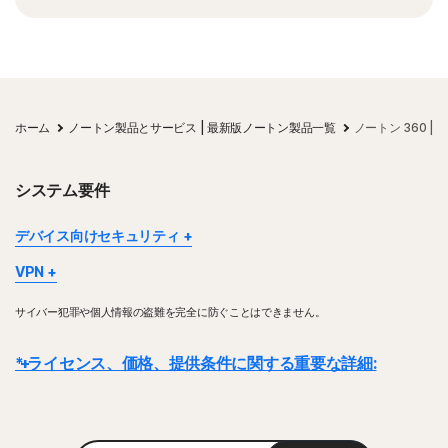
ホーム
ノートン製品とサービス | 最新版ノートン製品一覧
ノートン 360 
システム要件
デバイス向けセキュリティ
デバイスやプラットフォームによっては一部の機能が利用できない
VPN
場合があります。
ノートン VPNは、Windows™パソコン、Mac®、iOSデバイス、
ノートン ファミリー (保護者機能)、ノートン クラウドバックアッ
サイバー犯罪や個人情報の盗難を完全に防ぐことはできません。
Android™デバイス、Google TV、Apple TVに対応しています。
プ、ノートン セーフカムは、現在 macOS ではサポートされていま
Windowsのサポートには、x86／x64およびSnapdragon X（Plus
せん。
* ライセンス、価格、提供条件に関する重要な詳細:
およびElite）／ARMチップ搭載デバイスが含まれます。ノートン
Windowsのサポートには、x86／IntelおよびAMD Snapdragon／
VPNは有効期間内は指定した数までのデバイスでご利用いただけま
ARMチップを搭載したデバイスが含まれます。
す。一部の国では、VPNの使用は法律により規制されています。お
詳細:
ライセンス契約は、取引が完了した時点で開始されます。ライセンス
Snapdragon／ARMで動作するバージョンには、保護者機能は含ま
住まいの地域の法律を確認してください。
れていません。
契約には、当社
の販売条件
と
使用許諾契約およびサービス利用規約
が適用さ