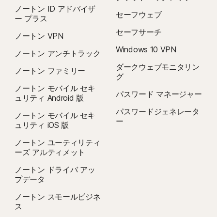
iOS オペレーティングシステム
Fire OSオペレーティングシステム
ノートン ID アドバイザ
セーフウェブ
2
制限事項が適用されます。ウイルス駆除サービスを利用する場合は、デバイス
最新および 2 バージョン前までの Apple® iOS を搭載した
Fire OS 8以降を搭載したAmazon Fire TVデバイス。
ー プラス
iPhone または iPad。
セキュリティライセンスの自動更新サービスに登録する必要があります。詳し
セーフサーチ
ブラウザ拡張機能
ノートン VPN
くは
Norton.com/virus-protection-promise
を参照してください。
Google Chrome
Windows 10 VPN
ノートン アンチトラック
Windows用Microsoft Edge
4
クラウドバックアップ機能を使用できるのは、Windows だけです (Windows
Mozilla Firefox
ダークウェブモニタリン
ノートン ファミリー
S モードと、ARM プロセッサ上で稼働する Windows を除く)。
グ
ノートン モバイル セキ
パスワード マネージャー
5
セーフカム機能を使用できるのは、Windows だけです (Windows S モードを
ュリティ Android 版
除く)。
パスワードジェネレータ
ノートン モバイル セキ
ー
ュリティ iOS 版
6
位置情報の監視機能は、
一部の国では使用できません
。この機能を使用するに
ノートン ユーティリティ
は、お子様のデバイスにノートン ファミリーアプリをインストールし、電源を
ーズ アルティメット
オンにする必要があります。
ノートン ドライバ アッ
プデータ
7
2021 年ノートン LifeLock サイバーセーフティインサイトレポート: グローバ
ノートン スモールビジネ
ルの結果
ス