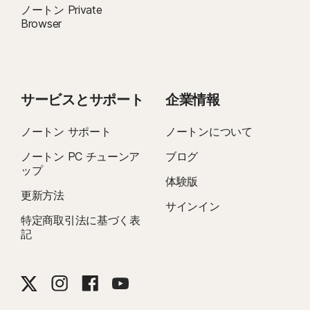
ノートン Private
8
ビデオの監視には、Windows のブラウザ拡張機能、iOS と Android のアプリ
Browser
内ノートン ブラウザが必要になります。YouTube.com (他の Web サイトやブ
ログに埋め込まれている YouTube 動画は除く) や Hulu.com (Windows のみ) で
閲覧された動画を監視できます。この機能は、YouTube または Hulu のアプリ
では動作しません。
サービスとサポート
企業情報
9
Genの委託を受けてPassMark Software社が2023年11月に実施した「VPN
Products Performance Benchmarks」という調査レポートに記載されてい
ノートン サポート
ノートンについて
る、Genが選択した8件の主要なVPN製品のテスト結果に基づいています。
ノートン PC チューンア
ブログ
ップ
16
Windows のほとんどの警告を抑制するには、全画面モードを使用する必要が
体験版
更新方法
あります。
サインイン
特定商取引法に基づく表
23
自動ディープフェイク対策は、サポートされている英語のソーシャルメディ
記
ア／動画プラットフォームでのみ利用できます。その他のプラットフォームで
は手動スキャンを使用できます。Windows 11以降および対応ブラウザが必要で
す。 自動検出機能を使用するには、さらにAIパソコン（QualcommまたはIntel
製の8コアCPU、16 GB RAM以上）またはAI非搭載パソコン（任意のブランド