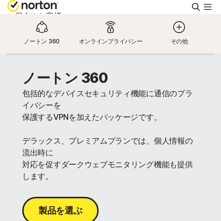
検
索
個人のお客様
ノートン 360
オンラインプライバシー
その他
スモールビジネス
ノートン 360
リソース
包括的なデバイスセキュリティ機能に通信のプラ
イバシーを
サポート
保護するVPNを加えたパッケージです。
デラックス、プレミアムプランでは、個人情報の
無料体験
流出時に
対応を促すダークウェブモニタリング機能も提供
日本
します。
サインイン
製品を選ぶ