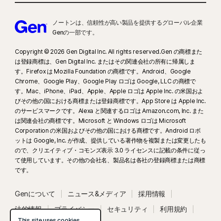
の6コアCPU、16 GB RAM以上）が必要です。 AI非搭載パソコンでは4コア
CPUと8 GB RAMが最低動作要件であり、この構成では手動スキャンのみ利用
ノートンは、信頼性が高い製品を提供するグローバル企業
できます。詳細については、
Norton.com/deepfakesupport
を参照してくだ
Genの一部です。
さい。
Copyright © 2026 Gen Digital Inc. All rights reserved.Gen の商標また
33
ノートン Genie AIアシスタントにおけるディープフェイク対策は、現在早期
は登録商標は、Gen Digital Inc. またはその関連会社の所有に帰属しま
す。Firefox は Mozilla Foundation の商標です。Android、Google
アクセス版として提供されており、英語のYouTube動画のみの対応となってい
Chrome、Google Play、Google Play ロゴは Google, LLC の商標で
ます。
す。Mac、iPhone、iPad、Apple、Apple ロゴは Apple Inc. の米国およ
びその他の国における商標または登録商標です。App Store は Apple Inc.
γ
ノートン セーフサーチでは、スポンサー付きリンクのセキュリティを評価す
のサービスマークです。Alexa と関連するロゴは Amazon.com, Inc. また
ることはできません。また、安全でない可能性のあるスポンサー付きリンクを
は関連会社の商標です。Microsoft と Windows ロゴは Microsoft
Corporation の米国およびその他の国における商標です。Android ロボ
検索結果から除外することもできません。一部のブラウザでは使用できませ
ットは Google, Inc. が作成、提供している著作物を複製または変更したも
ん。
ので、クリエイティブ・コモンズ表示 3.0 ライセンスに記載の条件に従っ
て使用しています。その他の会社名、製品名は各社の登録商標または商標
‡
ノートン ファミリー/保護者機能は、お子様の Windows™ パソコン、iOS デバ
です。
イス、Android™ デバイスにのみインストールして使用できます。ただし、一部
のプラットフォームでは利用できない機能があります。保護者は、モバイルア
Genについて
ニュース&メディア
採用情報
プリを使用して、または my.Norton.com でアカウントにサインインして、任
法的情報
プライバシー
セキュリティ
利用規約
意のブラウザで保護者機能を選択することにより、Windows (Windows S モー
This site uses cookies