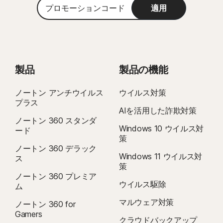
プ
れます。
体験版の場合、登録時にお支払い方法を指定する必要がありま
Windows™オペレーティングシステム
適用
Windows™ オペレーティングシステム
ロ
す。お客様が前もってキャンセルしなかった場合、体験期間の終了時に請求
Microsoft Windows 11/10 （SモードのWindows 11/10を
モ
Microsoft Windows 11 に対応
が発生します。
除くすべてのバージョン）
ー
Microsoft Windows 10 (すべてのエディション)
Microsoft Windows 8/8.1 （すべてのバージョン）
シ
Microsoft Windows 8/8.1 (すべてのエディション)。一部
更新:
請求が発生する前にライセンスの更新をキャンセルしなかった場合、
Microsoft Windows 7 （32ビットおよび64ビット）SP 1
ョ
の保護機能は、Windows 8 のスタート画面から起動するブ
ライセンスは自動的に更新されます。更新料金は、請求サイクルに応じて、
以降
ン
ラウザではご利用いただけません。
製品
製品の機能
年ごとにまたは月ごとに請求されます。年ごとの請求の場合は、更新日の
コ
Microsoft Windows 7 (すべてのエディション、SHA2 対
Mac®オペレーティングシステム
ー
35 日前までに請求されます。年間ライセンスの場合は、更新料金が記載さ
応の Service Pack 1 (SP 1) 以降)
ド
ノートン アンチウイルス
macOS X 10.13.x以降。
ウイルス対策
れた電子メールが事前に送信されます。
更新料金は、
初回料金よりも高く
Mac® オペレーティングシステム
プラス
なる場合があります。また、変更される場合があります。ライセンスの更新
AIを活用した詐欺対策
Android™オペレーティングシステム
macOS 10.13以降。
は、
こちらに記載されているように
、
アカウント
でキャンセルするか
ノートン 360 スタンダ
利用できない機能: ノートン クラウドバックアップ、ノート
Android 10.0以降。Google Playアプリがインストールされ
Windows 10 ウイルス対
こちらから当社までお問い合わせください
。
ード
ン ファミリー（保護者機能）、ノートン セーフカム。
ている必要があります。
策
Android TV OS 10.0以降を搭載したGoogle TV
キャンセルと返金:
月間ライセンスの場合は初回購入から 14 日以内、年間
ノートン 360 デラック
Android™ オペレーティングシステム
Windows 11 ウイルス対
ス
ライセンスの場合は初回購入から 60 日以内であれば、ライセンス契約をキ
iOS オペレーティングシステム
策
Android 10.0以降。Google Playアプリがインストールされ
ャンセルして料金の全額を返金として受け取ることができます。詳しくは、
ノートン 360 プレミア
ている必要があります。マルチユーザーモードはサポート
最新および2バージョン前までのApple® iOSを搭載した
キャンセルおよび返金ポリシー
を参照してください。
ウイルス駆除
ム
されていません。
iPhoneまたはiPad
契約をキャンセルする場合や返金を依頼するする場合は、こちらをクリック
ColorOS 7.1以降。Google Playアプリがインストールされ
最新および2バージョン前までのApple® tvOSを搭載した
マルウェア対策
ノートン 360 for
してください
ている必要があります。
Apple TV
Gamers
。
クラウドバックアップ