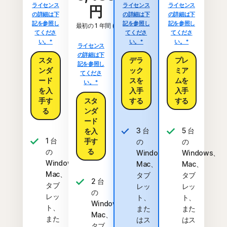
ライセンス
ライセンス
ライセンス
円
の詳細は下
の詳細は下
の詳細は下
記を参照し
記を参照し
記を参照し
最初の 1 年間 (税込)
てくださ
てくださ
てくださ
い。*
い。*
い。*
ライセンス
の詳細は下
スタ
デラ
プレ
記を参照し
ンダ
ック
ミア
てくださ
ード
スを
ムを
い。*
を入
入手
入手
手す
スタ
する
する
る
ンダ
ード
3 台
5 台
を入
1 台
手す
の
の
る
の
Windows、
Windows、
Windows、
Mac、
Mac、
Mac、
タブ
タブ
2 台
タブ
レッ
レッ
の
レッ
ト、
ト、
Windows、
ト、
また
また
Mac、
また
はス
はス
タブ