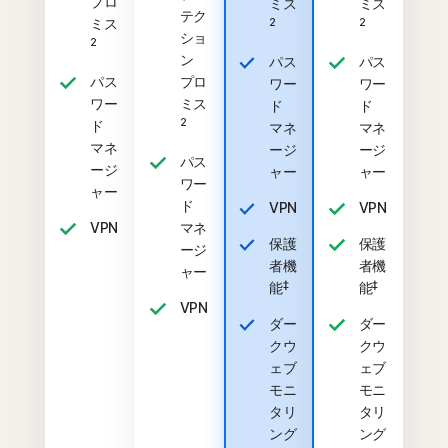
プロ
ミス
ミス
テク
ミス
2
2
ショ
2
ン
パス
パス
パス
プロ
ワー
ワー
ワー
ミス
ド
ド
2
ド
マネ
マネ
マネ
ージ
ージ
パス
ージ
ャー
ャー
ワー
ャー
ド
VPN
VPN
VPN
マネ
保護
保護
ージ
者機
者機
ャー
‡
‡
能
能
VPN
ダー
ダー
クウ
クウ
ェブ
ェブ
モニ
モニ
タリ
タリ
ング
ング