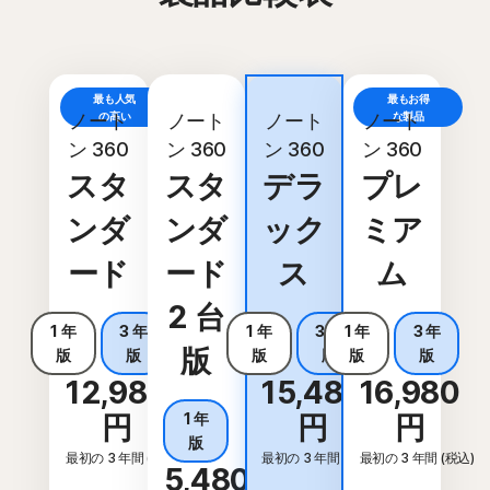
最も人気
最もお得
お買い得
ノート
の高い
ノート
ノート
ノート
な製品
ン 360
ン 360
ン 360
ン 360
スタ
スタ
デラ
プレ
ンダ
ンダ
ック
ミア
ード
ード
ス
ム
2 台
1 年
3 年
1 年
3 年
1 年
3 年
版
版
版
版
版
版
版
12,980
15,480
16,980
円
1 年
円
円
版
最初の 3 年間 (税込)
最初の 3 年間 (税込)
最初の 3 年間 (税込)
5,480