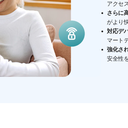
アクセ
さらに
がより
対応デ
マート
強化さ
安全性