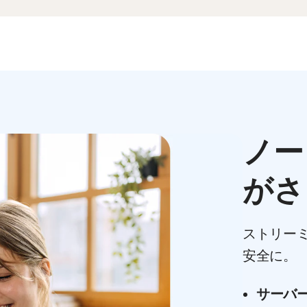
ノー
がさ
ストリー
安全に。
サーバ