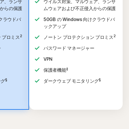
ア、ランサ
ウイルス対策、マルウェア、ランサ
からの保護
ムウェアおよび不正侵入からの保護
向けクラウドバ
50GB の Windows 向けクラウドバ
ックアップ
2
2
 プロミス
ノートン プロテクション プロミス
ー
パスワード マネージャー
VPN
‡
保護者機能
§
§
ング
ダークウェブ モニタリング