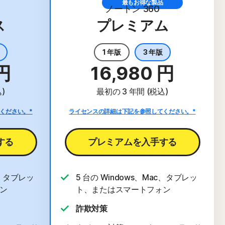
最もお得な製品
ノートン 360
ス
プレミアム
1 年版
3 年版
 円
16,980 円
)
最初の 3 年間 (税込)
ください。*
ライセンスの詳細は下記を参照してください。*
する
プレミアムを入手する
c、タブレッ
5 台の Windows、Mac、タブレッ
ン
ト、またはスマートフォン
詐欺対策