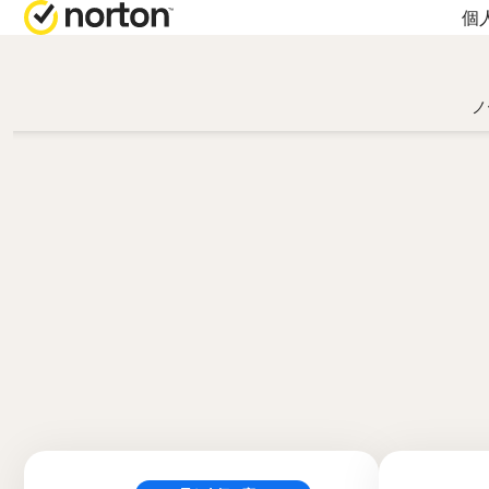
個
オールインワン製品
ノ
ノートン 360 プレ
ノートン 360 デラ
ノートン 360 スタ
ノートン 360 for Ga
すべての製品とサ