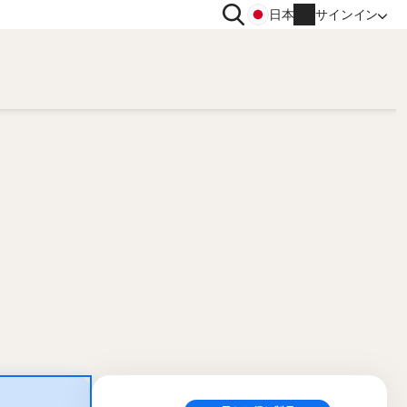
検
日本
サインイン
索
イバシー
その他
トン VPN
ノートン ID アドバイザー
トン アンチトラック
ノートン ユーティリティーズ
ィメット
アカウント情報
請求情報
更新
注文履歴
プロダクトキーの入力