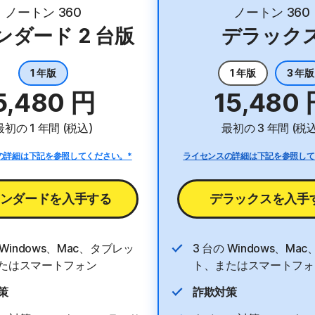
お買い得
ノートン 360
ノートン 360
ンダード 2 台版
デラック
1 年版
1 年版
3 年版
5,480 円
15,480
最初の 1 年間 (税込)
最初の 3 年間 (税込
の詳細は下記を参照してください。*
ライセンスの詳細は下記を参照して
ンダードを入手する
デラックスを入手
 Windows、Mac、タブレッ
3 台の Windows、Ma
たはスマートフォン
ト、またはスマートフォ
策
詐欺対策