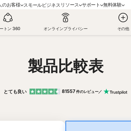
人のお客様
リソース
サポート
無料体験
スモールビジネス
サポート
ノートンのブログ
デバイスセキュリティ
無料体験
詳しく見る
プラ
ートン 360
オンラインプライバシー
その他
ミアム
カスタマーサポート
プライバシーに関するリソース
ノートン アンチウイルス プラス
無料体験版
更新方法
ノー
ックス
詐欺に関するリソース
ノートン モバイル セキュリティ
ノー
製品比較表
Android 版™
ンダード
ノートン モバイル セキュリティ iOS
mers
版™
81557
とても良い
件のレビュー／
ービス