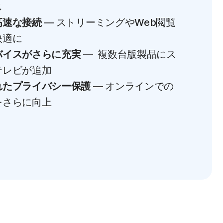
ス
高速な接続
— ストリーミングやWeb閲覧
快適に
バイスがさらに充実
— 複数台版製品にス
テレビが追加
れたプライバシー保護
— オンラインでの
をさらに向上