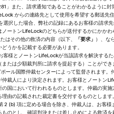
empe AZ 85281」また、請求通知であることがわかるよう
feLock からの連絡先として使用を希望する郵送
ることを選択した場合、弊社の記録にあるお客様の請
ノートンLifeLockのどちらが送付するかにかか
またはその他の救済の内容（以下、
「要求」
）、なら
かどうかを記載する必要があります。
お客様とノートンLifeLockが当該請求を解決す
する（または少額裁判所に請求を提起する）ことがで
シンガポール国際仲裁センターによって監督されます。
裁人により決定されます。お客様とノートンLife
所の国において行われるものとします。仲裁の実施
る理由の記載された裁定書を交付するものとします
 2 (b) 項に定める場合を除き、仲裁人は、お客様ま
るものとし、確認判決または差し止めによる救済を