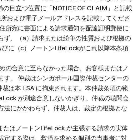
に封筒の目立つ位置に「NOTICE OF CLAIM」と記載
先住所および電子メールアドレスを記載してくださ
求先住所宛に書面による請求通知を配達証明郵便に
わらず、（a）請求または紛争の性質および根拠の
びに（c）ノートンLifeLockがこれ以降本条項
るための合意に至らなかった場合、お客様またはノ
きます。 仲裁はシンガポール国際仲裁センターの
仲裁は本 LSA に拘束されます。本仲裁条項の範
Lock が別途合意しないかぎり、仲裁の聴聞会
方法にかかわらず、仲裁人は、裁定の根拠とな
。
たはノートンLifeLock が主張する請求の実体
裁定する際は、救済を求める個別の当事者に対