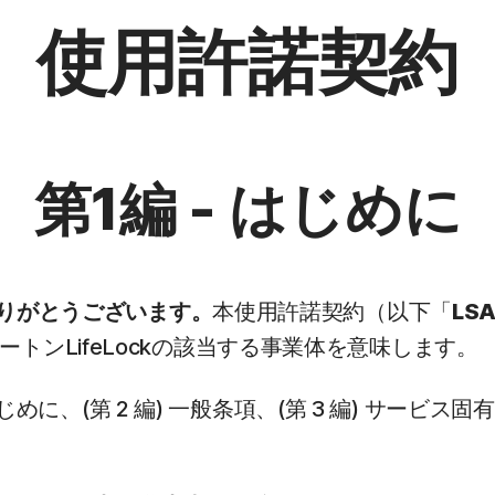
使用許諾契約
第1編 - はじめに
にありがとうございます。
本使用許諾契約（以下「
LS
トンLifeLockの該当する事業体を意味します。
 はじめに、(第 2 編) 一般条項、(第 3 編) サービ