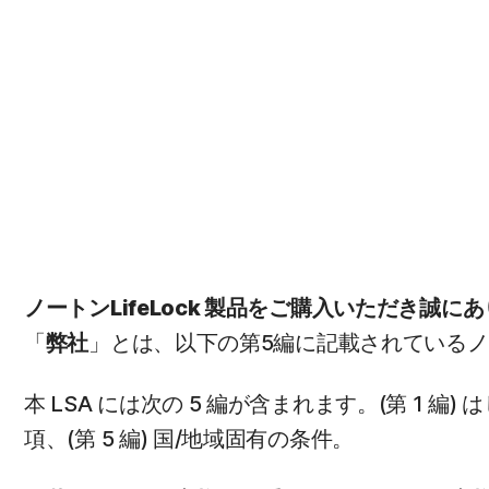
ノートンLifeLock 製品をご購入いただき誠
「
弊社
」とは、以下の第5編に記載されているノー
本 LSA には次の 5 編が含まれます。(第 1 編)
項、(第 5 編) 国/地域固有の条件。