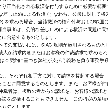
より正当化される救済を付与するために必要な範囲
、公的な差し止めによる救済 (すなわち、公衆に対し
) を求める場合、当該救済の権利付与および範囲
両当事者は、公的な差し止めによる救済の問題に関
とに合意するものとします。
の支払いには、SIAC 規則が適用されるものとし
は、仲裁人が請求内容またはお客様の仲裁請求で求め
または本契約に基づき弊社が支払う義務を負う事務
ock は、それぞれ相手方に対して請求を提起する場
ることに同意するものとします。また、お客様が仲
ぎり、仲裁者は、複数の者からの請求を、お客様の請
訴訟を統括することもできません。この特定の条項
るものとします。