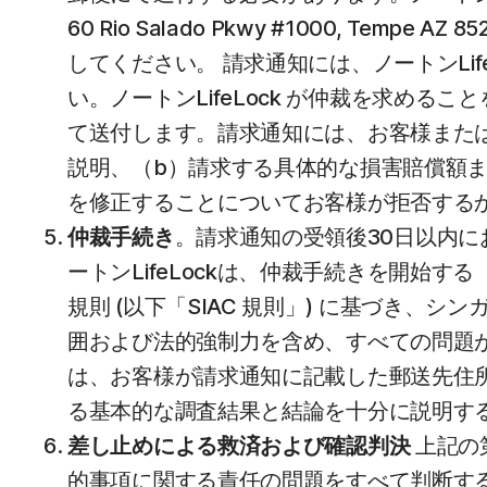
60 Rio Salado Pkwy #1000, T
してください。 請求通知には、ノートンLi
い。ノートンLifeLock が仲裁を求め
て送付します。請求通知には、お客様または
説明、（b）請求する具体的な損害賠償額
を修正することについてお客様が拒否する
仲裁手続き
。請求通知の受領後30日以内に
ートンLifeLockは、仲裁手続きを開始
規則 (以下「SIAC 規則」) に基づき、
囲および法的強制力を含め、すべての問題が仲
は、お客様が請求通知に記載した郵送先住
る基本的な調査結果と結論を十分に説明す
差し止めによる救済および確認判決
上記の第
的事項に関する責任の問題をすべて判断す