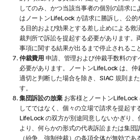
してのみ、かつ当該当事者の個別の請求に
はノートンLifeLock が請求に勝訴し
る目的および効果とする差し止めによる救済
裁判所で訴訟を提起する必要があります。
事項に関する結果が出るまで停止されるこ
仲裁費用
申請、管理および仲裁手数料のすべて
必要があります。ノートンLifeLock 
適切と判断した場合を除き、SIAC 規則
す。
集団訴訟の放棄
お客様とノートンLifeL
してではなく、個々の立場で請求を提起す
LifeLock の双方が別途同意しないか
より、何らかの形式の代表訴訟または集団
（紛争、強制仲裁）の条項全体が無効であ