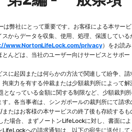
ーは弊社にとって重要です。お客様による本サービ
バイスからデータを収集、使用、処理、保護しているか
s://www.NortonLifeLock.com/privacy
）をお読み
ほとんどは、当社のユーザー向けサービスとサポー
サービスに起因または何らかの方法で関連して紛争、
、拘束力を有する仲裁または少額裁判所によって解
題となっている金額に関する制限など、少額裁判所
ます。各当事者は、シンガポールの裁判所にて請求
よび/またはお客様の本サービスの終了後も存続する
た場合、まずノートンLifeLockに対し、書面に
ckへの請求通知は、以下の宛先に送付してください。 「Gene