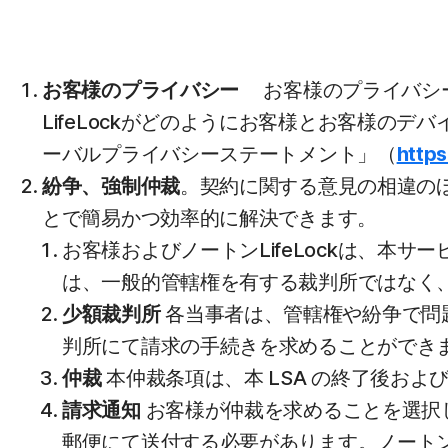
お客様のプライバシー
お客様のプライバシ
LifeLockがどのようにお客様とお客様のデ
ーバルプライバシーステートメント」（
http
紛争、強制仲裁
。契約に関する意見の相違の
とで簡易かつ効率的に解決できます。
お客様およびノートンLifeLockは、本
は、一般的管轄権を有する裁判所ではなく
少額裁判所
各当事者は、管轄権や紛争で問
判所にて請求の手続きを求めることができ
仲裁
本仲裁条項は、本 LSA の終了後お
請求通知
お客様が仲裁を求めることを選択し
郵便にて送付する必要があります。ノートンLifeLo