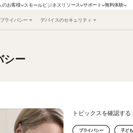
人のお客様
リソース
サポート
無料体験
スモールビジネス
 プライバシー
デバイスのセキュリティ
サポート
ノートンのブログ
デバイスセキュリティ
無料体験
詳しく見る
プラ
ミアム
カスタマーサポート
プライバシーに関するリソース
ノートン アンチウイルス プラス
無料体験版
更新方法
ノー
ックス
詐欺に関するリソース
ノートン モバイル セキュリティ
ノー
バシー
Android 版™
ンダード
ノートン モバイル セキュリティ iOS
mers
版™
ービス
トピックスを確認する
プライバシー
子ど