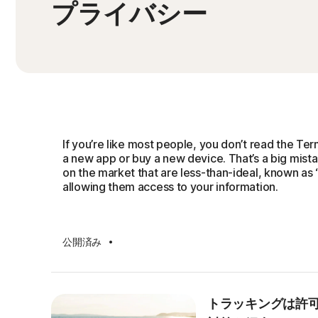
プライバシー
If you’re like most people, you don’t read the Te
a new app or buy a new device. That’s a big mista
on the market that are less-than-ideal, known as
allowing them access to your information.
·
公開済み
トラッキングは許可