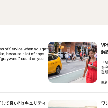
V
rms of Service when you get
解
ke, because a lot of apps
 “grayware,” count on you
「V
を
登
更新済
して良い?セキュリティ
ワ