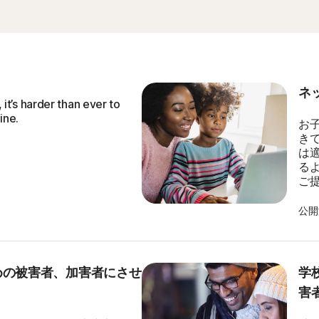
ネ
it’s harder than ever to
ine.
お
き
は
るよ
ご
公開済
めの被害者、加害者にさせ
学
害