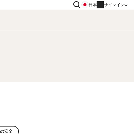
検
日本
サインイン
索
イバシー
その他
トン VPN
ノートン ID アドバイザー
トン アンチトラック
ノートン ユーティリティーズ
ィメット
アカウント情報
請求情報
更新
注文履歴
プロダクトキーの入力
もの安全