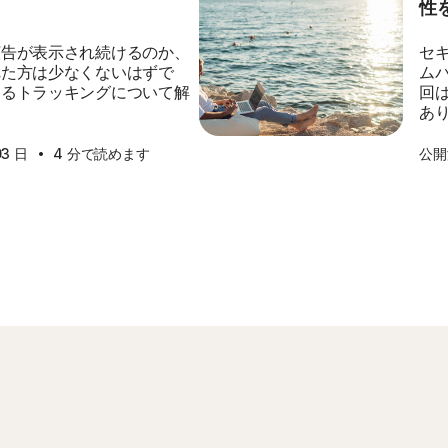
性
広告が表示され続けるのか、
セ
れた方は少なくないはずで
ム
するトラッキングについて解
回
あ
·
03 日
4 分で読めます
公開済