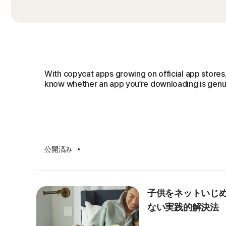
With copycat apps growing on official app stores, 
know whether an app you’re downloading is genu
·
公開済み
子供をネットいじ
ない実践的解決法