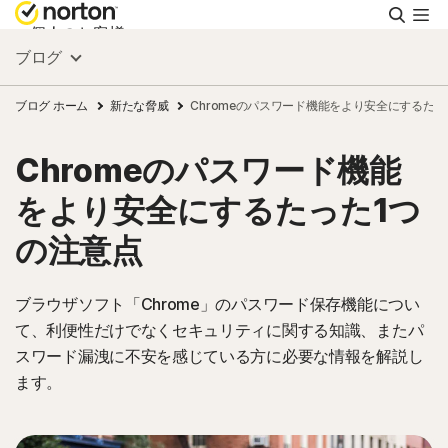
検
索
個人のお客様
ブログ
スモールビジネス
ブログ ホーム
新たな脅威
Chromeのパスワード機能をより安全にするたっ
Chromeのパスワード機能
リソース
をより安全にするたった1つ
サポート
の注意点
無料体験
ブラウザソフト「Chrome」のパスワード保存機能につい
て、利便性だけでなくセキュリティに関する知識、またパ
スワード漏洩に不安を感じている方に必要な情報を解説し
日本
ます。
サインイン