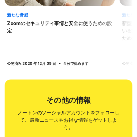
新たな脅威
新たな
Zoomのセキュリティ事情と安全に使うための設
新型コ
定
いる方
ための
·
公開済み 2020 年 12月 09 日
4 分で読めます
公開済み 2
その他の情報
ノートンのソーシャルアカウントをフォローし
て、最新ニュースやお得な情報をゲットしよ
う。