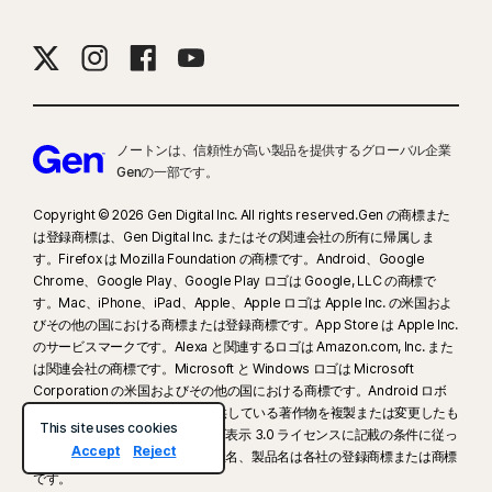
ノートンは、信頼性が高い製品を提供するグローバル企業
Genの一部です。
Copyright © 2026 Gen Digital Inc. All rights reserved.Gen の商標また
は登録商標は、Gen Digital Inc. またはその関連会社の所有に帰属しま
す。Firefox は Mozilla Foundation の商標です。Android、Google
Chrome、Google Play、Google Play ロゴは Google, LLC の商標で
す。Mac、iPhone、iPad、Apple、Apple ロゴは Apple Inc. の米国およ
びその他の国における商標または登録商標です。App Store は Apple Inc.
のサービスマークです。Alexa と関連するロゴは Amazon.com, Inc. また
は関連会社の商標です。Microsoft と Windows ロゴは Microsoft
Corporation の米国およびその他の国における商標です。Android ロボ
ットは Google, Inc. が作成、提供している著作物を複製または変更したも
This site uses cookies
ので、クリエイティブ・コモンズ表示 3.0 ライセンスに記載の条件に従っ
Accept
Reject
て使用しています。その他の会社名、製品名は各社の登録商標または商標
です。