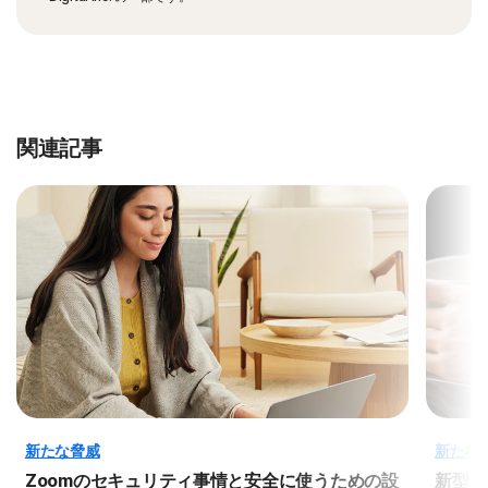
関連記事
新たな脅威
新たな
Zoomのセキュリティ事情と安全に使うための設
新型コ