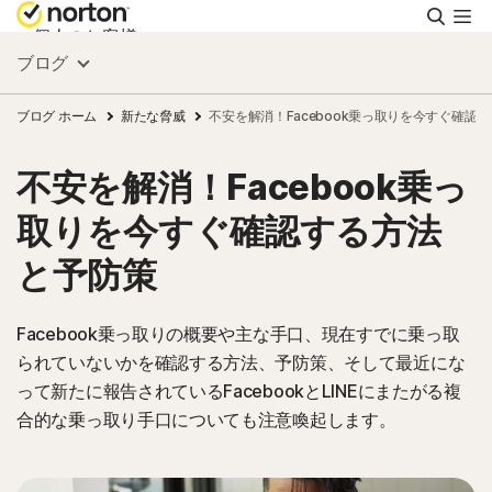
検
索
個人のお客様
ブログ
スモールビジネス
ブログ ホーム
新たな脅威
不安を解消！Facebook乗っ取りを今すぐ確認
不安を解消！Facebook乗っ
リソース
取りを今すぐ確認する方法
サポート
と予防策
無料体験
Facebook乗っ取りの概要や主な手口、現在すでに乗っ取
られていないかを確認する方法、予防策、そして最近にな
って新たに報告されているFacebookとLINEにまたがる複
日本
合的な乗っ取り手口についても注意喚起します。
サインイン