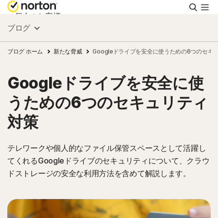
検
索
個人のお客様
ブログ
スモールビジネス
ブログ ホーム
新たな脅威
Googleドライブを安全に使うための6つのセキ
Googleドライブを安全に使
リソース
うための6つのセキュリティ
サポート
対策
無料体験
テレワークや個人的なファイル保管スペースとして活躍し
てくれるGoogleドライブのセキュリティについて、クラウ
ドストレージの安全な利用方法を含めて解説します。
日本
サインイン