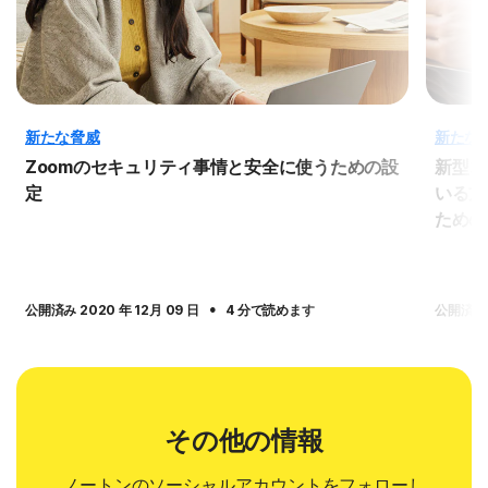
新たな脅威
新たな
Zoomのセキュリティ事情と安全に使うための設
新型コ
定
いる方
ための
·
公開済み 2020 年 12月 09 日
4 分で読めます
公開済み 2
その他の情報
ノートンのソーシャルアカウントをフォローし