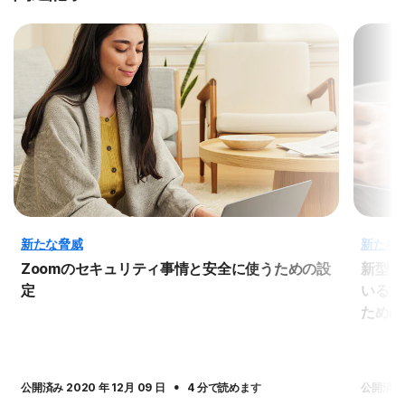
新たな脅威
新たな
Zoomのセキュリティ事情と安全に使うための設
新型コ
定
いる方
ための
·
公開済み 2020 年 12月 09 日
4 分で読めます
公開済み 2