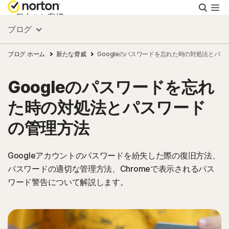
検
索
個人のお客様
ブログ
スモールビジネス
ブログ ホーム
新たな脅威
Googleのパスワードを忘れた時の対処法とパ
Googleのパスワードを忘れ
リソース
た時の対処法とパスワード
サポート
の管理方法
無料体験
Googleアカウントのパスワードを紛失した際の復旧方法、
パスワードの適切な管理方法、Chromeで表示されるパス
ワード警告について解説します。
日本
サインイン