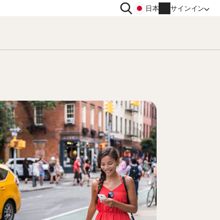
検
日本
サインイン
索
イバシー
その他
トン VPN
ノートン ID アドバイザー
トン アンチトラック
ノートン ユーティリティーズ
ィメット
アカウント情報
請求情報
更新
注文履歴
プロダクトキーの入力