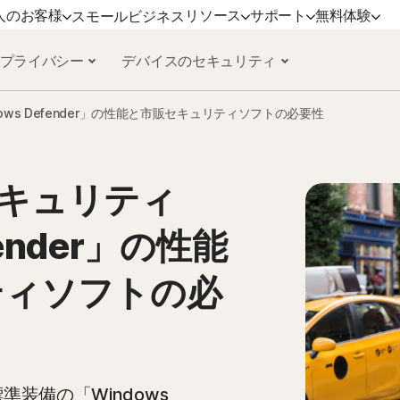
人のお客様
リソース
サポート
無料体験
スモールビジネス
 プライバシー
デバイスのセキュリティ
サポート
ノートンのブログ
デバイスセキュリティ
無料体験
詳しく見る
プラ
dows Defender」の性能と市販セキュリティソフトの必要性
ミアム
カスタマーサポート
プライバシーに関するリソース
ノートン アンチウイルス プラス
無料体験版
更新方法
ノー
ックス
詐欺に関するリソース
ノートン モバイル セキュリティ
ノー
Android 版™
準セキュリティ
ンダード
ノートン モバイル セキュリティ iOS
fender」の性能
mers
版™
ティソフトの必
ービス
準装備の「Windows