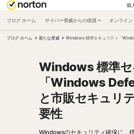
個
ブログ ホーム
サイバー脅威からの保護
オンライン
オールインワン製品
ブログ ホーム
新たな脅威
Windows 標準セキュリティ「Win
ノートン 360 プレ
ノートン 360 デラ
Windows 標
ノートン 360 スタ
「Windows De
ノートン 360 for Ga
と市販セキュリ
要性
すべての製品とサ
Windowsのセキュリティ確保に、標