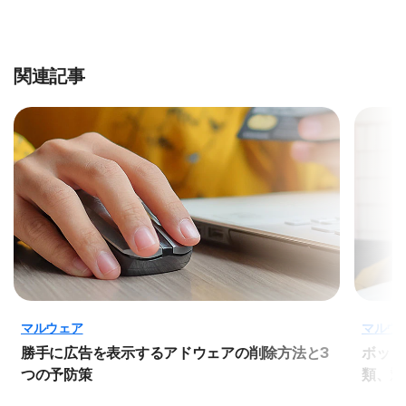
関連記事
マルウェア
マルウ
勝手に広告を表示するアドウェアの削除方法と3
ボット
つの予防策
類、対