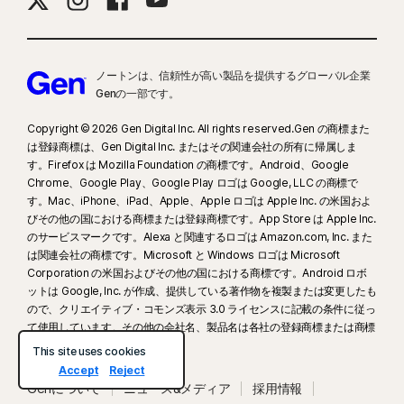
ノートンは、信頼性が高い製品を提供するグローバル企業
Genの一部です。
Copyright © 2026 Gen Digital Inc. All rights reserved.Gen の商標また
は登録商標は、Gen Digital Inc. またはその関連会社の所有に帰属しま
す。Firefox は Mozilla Foundation の商標です。Android、Google
Chrome、Google Play、Google Play ロゴは Google, LLC の商標で
す。Mac、iPhone、iPad、Apple、Apple ロゴは Apple Inc. の米国およ
びその他の国における商標または登録商標です。App Store は Apple Inc.
のサービスマークです。Alexa と関連するロゴは Amazon.com, Inc. また
は関連会社の商標です。Microsoft と Windows ロゴは Microsoft
Corporation の米国およびその他の国における商標です。Android ロボ
ットは Google, Inc. が作成、提供している著作物を複製または変更したも
ので、クリエイティブ・コモンズ表示 3.0 ライセンスに記載の条件に従っ
て使用しています。その他の会社名、製品名は各社の登録商標または商標
です。
This site uses cookies
Accept
Reject
Genについて
ニュース&メディア
採用情報