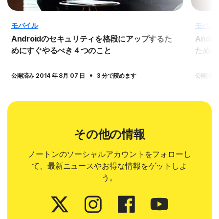
モバイル
モバイ
Androidのセキュリティを格段にアップするた
And
めにすぐやるべき４つのこと
ための
·
公開済み 2014 年 8月 07 日
3 分で読めます
公開済み 2
その他の情報
ノートンのソーシャルアカウントをフォローし
て、最新ニュースやお得な情報をゲットしよ
う。