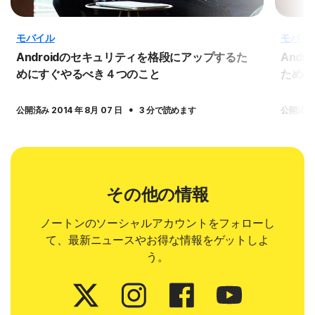
モバイル
モバイ
Androidのセキュリティを格段にアップするた
And
めにすぐやるべき４つのこと
ための
·
公開済み 2014 年 8月 07 日
3 分で読めます
公開済み 2
その他の情報
ノートンのソーシャルアカウントをフォローし
て、最新ニュースやお得な情報をゲットしよ
う。