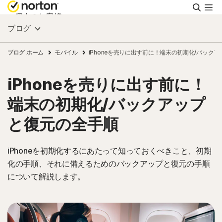
検
索
個人のお客様
ブログ
スモールビジネス
ブログ ホーム
モバイル
iPhoneを売りに出す前に！端末の初期化/バック
iPhoneを売りに出す前に！
リソース
端末の初期化/バックアップ
サポート
と復元の全手順
無料体験
iPhoneを初期化するにあたって知っておくべきこと、初期
化の手順、それに備えるためのバックアップと復元の手順
について解説します。
日本
サインイン