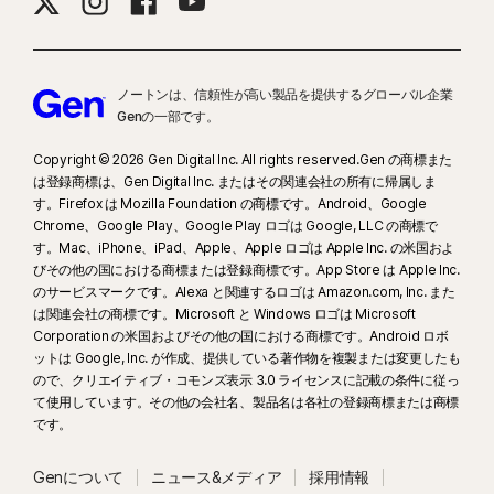
ノートンは、信頼性が高い製品を提供するグローバル企業
Genの一部です。
Copyright © 2026 Gen Digital Inc. All rights reserved.Gen の商標また
は登録商標は、Gen Digital Inc. またはその関連会社の所有に帰属しま
す。Firefox は Mozilla Foundation の商標です。Android、Google
Chrome、Google Play、Google Play ロゴは Google, LLC の商標で
す。Mac、iPhone、iPad、Apple、Apple ロゴは Apple Inc. の米国およ
びその他の国における商標または登録商標です。App Store は Apple Inc.
のサービスマークです。Alexa と関連するロゴは Amazon.com, Inc. また
は関連会社の商標です。Microsoft と Windows ロゴは Microsoft
Corporation の米国およびその他の国における商標です。Android ロボ
ットは Google, Inc. が作成、提供している著作物を複製または変更したも
ので、クリエイティブ・コモンズ表示 3.0 ライセンスに記載の条件に従っ
て使用しています。その他の会社名、製品名は各社の登録商標または商標
です。
Genについて
ニュース&メディア
採用情報