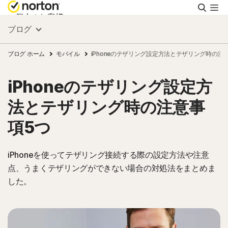
検
索
個人のお客様
ブログ
スモールビジネス
ブログ ホーム
モバイル
iPhoneのテザリング設定方法とテザリング時の注
iPhoneのテザリング設定方
リソース
法とテザリング時の注意事
サポート
項5つ
無料体験
iPhoneを使ってテザリング接続する際の設定方法や注意
点、うまくテザリングができない場合の対処法をまとめま
した。
日本
サインイン