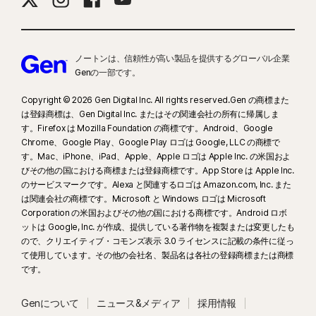
ノートンは、信頼性が高い製品を提供するグローバル企業
Genの一部です。
Copyright © 2026 Gen Digital Inc. All rights reserved.Gen の商標また
は登録商標は、Gen Digital Inc. またはその関連会社の所有に帰属しま
す。Firefox は Mozilla Foundation の商標です。Android、Google
Chrome、Google Play、Google Play ロゴは Google, LLC の商標で
す。Mac、iPhone、iPad、Apple、Apple ロゴは Apple Inc. の米国およ
びその他の国における商標または登録商標です。App Store は Apple Inc.
のサービスマークです。Alexa と関連するロゴは Amazon.com, Inc. また
は関連会社の商標です。Microsoft と Windows ロゴは Microsoft
Corporation の米国およびその他の国における商標です。Android ロボ
ットは Google, Inc. が作成、提供している著作物を複製または変更したも
ので、クリエイティブ・コモンズ表示 3.0 ライセンスに記載の条件に従っ
て使用しています。その他の会社名、製品名は各社の登録商標または商標
です。
Genについて
ニュース&メディア
採用情報