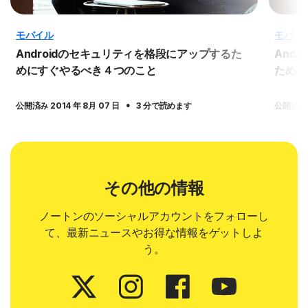
モバイル
モバイ
Androidのセキュリティを格段にアップするた
And
めにすぐやるべき４つのこと
ための
·
公開済み 2014 年 8月 07 日
3 分で読めます
公開済み 2
その他の情報
ノートンのソーシャルアカウントをフォローし
て、最新ニュースやお得な情報をゲットしよ
う。