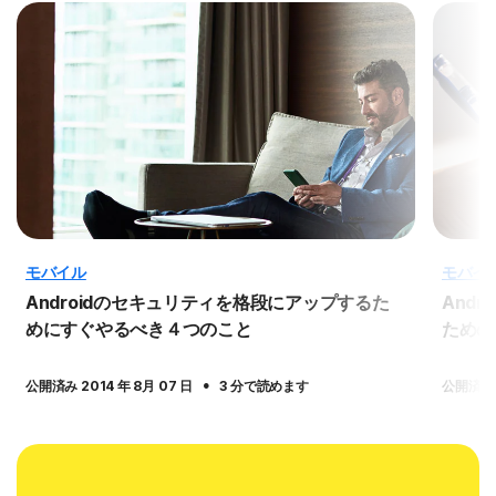
モバイル
モバイ
Androidのセキュリティを格段にアップするた
And
めにすぐやるべき４つのこと
ための
·
公開済み 2014 年 8月 07 日
3 分で読めます
公開済み 2