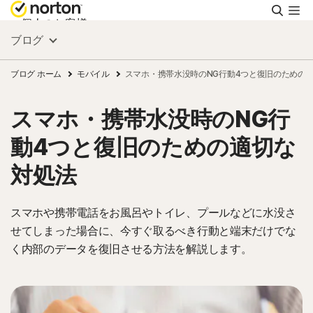
検
索
個人のお客様
ブログ
スモールビジネス
ブログ ホーム
モバイル
スマホ・携帯水没時のNG行動4つと復旧のための
スマホ・携帯水没時のNG行
リソース
動4つと復旧のための適切な
サポート
対処法
無料体験
スマホや携帯電話をお風呂やトイレ、プールなどに水没さ
せてしまった場合に、今すぐ取るべき行動と端末だけでな
く内部のデータを復旧させる方法を解説します。
日本
サインイン