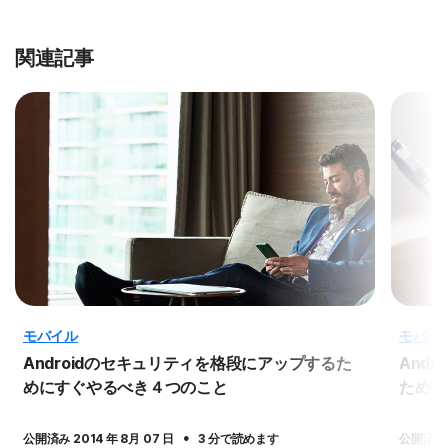
関連記事
モバイル
モバイ
Androidのセキュリティを格段にアップするた
And
めにすぐやるべき４つのこと
ための
·
公開済み 2014 年 8月 07 日
3 分で読めます
公開済み 2