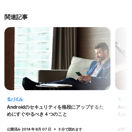
関連記事
モバイル
モバイ
Androidのセキュリティを格段にアップするた
And
めにすぐやるべき４つのこと
ための
·
公開済み 2014 年 8月 07 日
3 分で読めます
公開済み 2