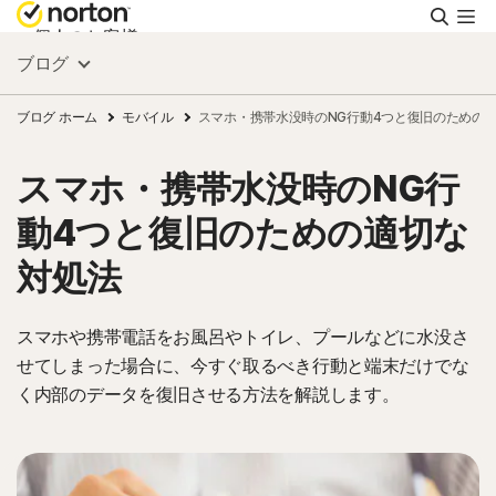
検
索
個人のお客様
ブログ
スモールビジネス
ブログ ホーム
モバイル
スマホ・携帯水没時のNG行動4つと復旧のための
スマホ・携帯水没時のNG行
リソース
動4つと復旧のための適切な
サポート
対処法
無料体験
スマホや携帯電話をお風呂やトイレ、プールなどに水没さ
せてしまった場合に、今すぐ取るべき行動と端末だけでな
く内部のデータを復旧させる方法を解説します。
日本
サインイン