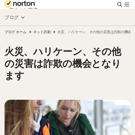
検
索
個人のお客様
ブログ
スモールビジネス
ブログ ホーム
ネット詐欺
火災、ハリケーン、その他の災害は詐欺の機会と
火災、ハリケーン、その他
リソース
の災害は詐欺の機会となり
サポート
ます
無料体験
日本
サインイン