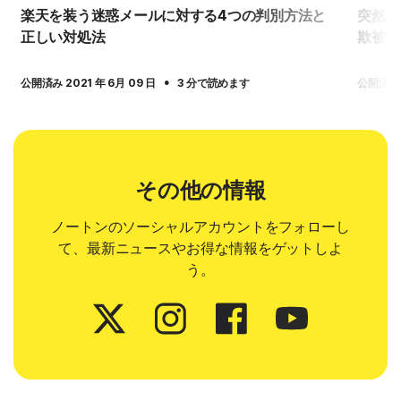
楽天を装う迷惑メールに対する4つの判別方法と
突然表
正しい対処法
欺被害
·
公開済み 2021 年 6月 09 日
3 分で読めます
公開済み 2
その他の情報
ノートンのソーシャルアカウントをフォローし
て、最新ニュースやお得な情報をゲットしよ
う。