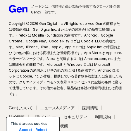
ノートンは、信頼性が高い製品を提供するグローバル企業
Genの一部です。
Copyright © 2026 Gen Digital Inc. All rights reserved.Gen の商標また
は登録商標は、Gen Digital Inc. またはその関連会社の所有に帰属しま
す。Firefox は Mozilla Foundation の商標です。Android、Google
Chrome、Google Play、Google Play ロゴは Google, LLC の商標で
す。Mac、iPhone、iPad、Apple、Apple ロゴは Apple Inc. の米国およ
びその他の国における商標または登録商標です。App Store は Apple Inc.
のサービスマークです。Alexa と関連するロゴは Amazon.com, Inc. また
は関連会社の商標です。Microsoft と Windows ロゴは Microsoft
Corporation の米国およびその他の国における商標です。Android ロボ
ットは Google, Inc. が作成、提供している著作物を複製または変更したも
ので、クリエイティブ・コモンズ表示 3.0 ライセンスに記載の条件に従っ
て使用しています。その他の会社名、製品名は各社の登録商標または商標
です。
Genについて
ニュース&メディア
採用情報
法的情報
プライバシー
セキュリティ
利用規約
This site uses cookies
ユーザー補助
システムの状態
Accept
Reject