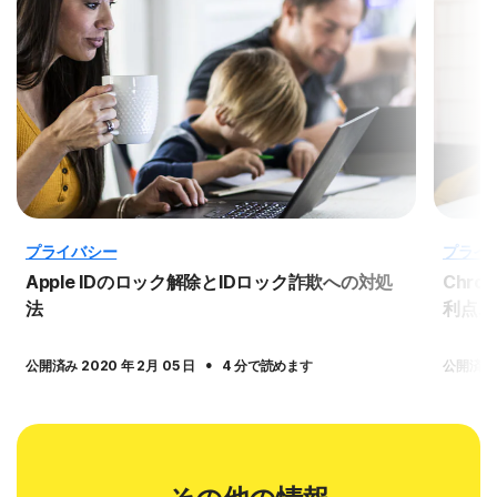
プライバシー
プライ
Apple IDのロック解除とIDロック詐欺への対処
Chr
法
利点、
·
公開済み 2020 年 2月 05 日
4 分で読めます
公開済み 2