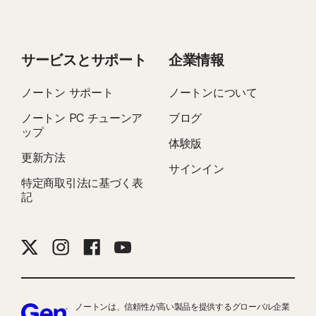
では動作しません。
9
Genの委託を受けてPassMark Software社が2023年11月に実施した「VPN
サービスとサポート
企業情報
Products Performance Benchmarks」という調査レポートに記載されてい
る、Genが選択した8件の主要なVPN製品のテスト結果に基づいています。
ノートン サポート
ノートンについて
ノートン PC チューンア
ブログ
16
Windows のほとんどの警告を抑制するには、全画面モードを使用する必要が
ップ
あります。
体験版
更新方法
サインイン
23
自動ディープフェイク対策は、サポートされている英語のソーシャルメディ
特定商取引法に基づく表
ア／動画プラットフォームでのみ利用できます。その他のプラットフォームで
記
は手動スキャンを使用できます。Windows 11以降および対応ブラウザが必要で
す。 自動検出機能を使用するには、さらにAIパソコン（QualcommまたはIntel
製の8コアCPU、16 GB RAM以上）またはAI非搭載パソコン（任意のブランド
の6コアCPU、16 GB RAM以上）が必要です。 AI非搭載パソコンでは4コア
CPUと8 GB RAMが最低動作要件であり、この構成では手動スキャンのみ利用
できます。詳細については、
Norton.com/deepfakesupport
を参照してくだ
さい。
ノートンは、信頼性が高い製品を提供するグローバル企業