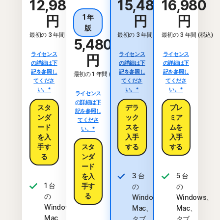
12,980
15,480
16,980
円
1 年
円
円
版
最初の 3 年間 (税込)
最初の 3 年間 (税込)
最初の 3 年間 (税込)
5,480
ライセンス
ライセンス
ライセンス
円
の詳細は下
の詳細は下
の詳細は下
記を参照し
記を参照し
記を参照し
最初の 1 年間 (税込)
てくださ
てくださ
てくださ
い。*
い。*
い。*
ライセンス
の詳細は下
スタ
デラ
プレ
記を参照し
ンダ
ック
ミア
てくださ
ード
スを
ムを
い。*
を入
入手
入手
手す
スタ
する
する
る
ンダ
ード
3 台
5 台
を入
1 台
手す
の
の
る
の
Windows、
Windows、
Windows、
Mac、
Mac、
Mac、
タブ
タブ