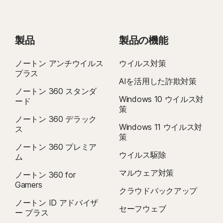
ー
更新:
請求が発生する前にライセンスの更新をキャンセルしなかった場合、
シ
ライセンスは自動的に更新されます。更新料金は、請求サイクルに応じて、
ョ
年ごとにまたは月ごとに請求されます。年ごとの請求の場合は、更新日の
ン
35 日前までに請求されます。年間ライセンスの場合は、更新料金が記載さ
製品
製品の機能
コ
れた電子メールが事前に送信されます。
更新料金は、
初回料金よりも高く
ー
ド
なる場合があります。また、変更される場合があります。ライセンスの更新
ノートン アンチウイルス
ウイルス対策
プラス
は、
こちらに記載されているように
、
アカウント
でキャンセルするか
AIを活用した詐欺対策
こちらから当社までお問い合わせください
。
ノートン 360 スタンダ
Windows 10 ウイルス対
ード
キャンセルと返金:
月間ライセンスの場合は初回購入から 14 日以内、年間
策
ライセンスの場合は初回購入から 60 日以内であれば、ライセンス契約をキ
ノートン 360 デラック
ャンセルして料金の全額を返金として受け取ることができます。詳しくは、
Windows 11 ウイルス対
ス
策
キャンセルおよび返金ポリシー
を参照してください。
ノートン 360 プレミア
契約をキャンセルする場合や返金を依頼するする場合は、こちらをクリック
ウイルス駆除
ム
してください
。
マルウェア対策
ノートン 360 for
Gamers
クラウドバックアップ
2
制限事項が適用されます。ウイルス駆除サービスを利用する場合は、デバイス
ノートン ID アドバイザ
セキュリティライセンスの自動更新サービスに登録する必要があります。詳し
セーフウェブ
ー プラス
くは
Norton.com/virus-protection-promise
を参照してください。