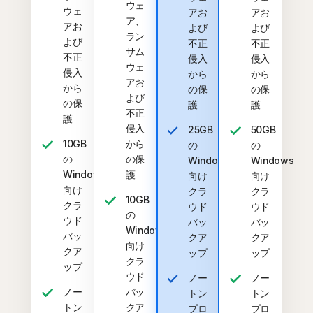
ウェ
ウェ
アお
アお
ア、
アお
よび
よび
ラン
よび
不正
不正
サム
不正
侵入
侵入
ウェ
侵入
から
から
アお
から
の保
の保
よび
の保
護
護
不正
護
侵入
25GB
50GB
10GB
から
の
の
の
の保
Windows
Windows
Windows
護
向け
向け
向け
クラ
クラ
10GB
クラ
ウド
ウド
の
ウド
バッ
バッ
Windows
バッ
クア
クア
向け
クア
ップ
ップ
クラ
ップ
ウド
ノー
ノー
ノー
バッ
トン
トン
トン
クア
プロ
プロ