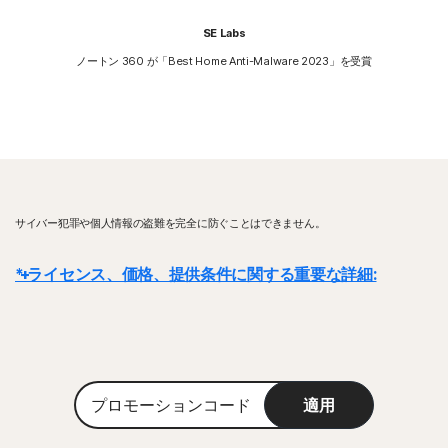
SE Labs
ノートン 360 が「Best Home Anti-Malware 2023」を受賞
サイバー犯罪や個人情報の盗難を完全に防ぐことはできません。
* ライセンス、価格、提供条件に関する重要な詳細:
詳細:
ライセンス契約は、取引が完了した時点で開始されます。ライセンス
契約には、当社
の販売条件
と
使用許諾契約およびサービス利用規約
が適用さ
れます。
体験版の場合、登録時にお支払い方法を指定する必要がありま
プ
す。お客様が前もってキャンセルしなかった場合、体験期間の終了時に請求
適用
ロ
が発生します。
モ