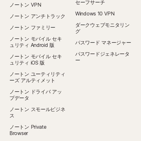
セーフサーチ
ノートン VPN
4
クラウドバックアップ機能を使用できるのは、Windows だけです (Windows
Windows 10 VPN
ノートン アンチトラック
S モードと、ARM プロセッサ上で稼働する Windows を除く)。
ダークウェブモニタリン
ノートン ファミリー
グ
5
セーフカム機能を使用できるのは、Windows だけです (Windows S モードを
ノートン モバイル セキ
パスワード マネージャー
除く)。
ュリティ Android 版
パスワードジェネレータ
ノートン モバイル セキ
6
位置情報の監視機能は、
一部の国では使用できません
。この機能を使用するに
ー
ュリティ iOS 版
は、お子様のデバイスにノートン ファミリーアプリをインストールし、電源を
オンにする必要があります。
ノートン ユーティリティ
ーズ アルティメット
7
ノートン ドライバ アッ
2021 年ノートン LifeLock サイバーセーフティインサイトレポート: グローバ
プデータ
ルの結果
ノートン スモールビジネ
ス
8
ビデオの監視には、Windows のブラウザ拡張機能、iOS と Android のアプリ
内ノートン ブラウザが必要になります。YouTube.com (他の Web サイトやブ
ノートン Private
Browser
ログに埋め込まれている YouTube 動画は除く) や Hulu.com (Windows のみ) で
閲覧された動画を監視できます。この機能は、YouTube または Hulu のアプリ