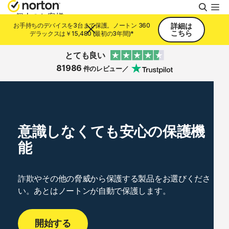
検
索
個人のお客様
お手持ちのデバイスを3台まで保護。ノートン 360
詳細は
こちら
デラックスは￥15,480 (最初の3年間)*
スモールビジネス
とても良い
81986
件のレビュー／
リソース
サポート
意識しなくても安心の保護機
能
無料体験
詐欺やその他の脅威から保護する製品をお選びくださ
日本
い。あとはノートンが自動で保護します。
サインイン
開始する