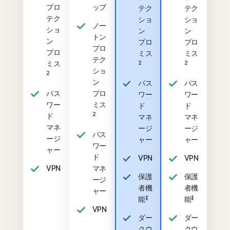
プロ
ップ
テク
テク
テク
ショ
ショ
ノー
ショ
ン
ン
トン
ン
プロ
プロ
プロ
プロ
ミス
ミス
テク
ミス
2
2
ショ
2
ン
パス
パス
パス
プロ
ワー
ワー
ワー
ミス
ド
ド
2
ド
マネ
マネ
マネ
ージ
ージ
パス
ージ
ャー
ャー
ワー
ャー
ド
VPN
VPN
VPN
マネ
保護
保護
ージ
者機
者機
ャー
‡
‡
能
能
VPN
ダー
ダー
クウ
クウ