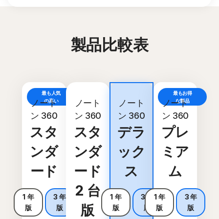
製品比較表
最も人気
最もお得
お買い得
ノート
の高い
ノート
ノート
ノート
な製品
ン 360
ン 360
ン 360
ン 360
スタ
スタ
デラ
プレ
ンダ
ンダ
ック
ミア
ード
ード
ス
ム
2 台
1 年
3 年
1 年
3 年
1 年
3 年
版
版
版
版
版
版
版