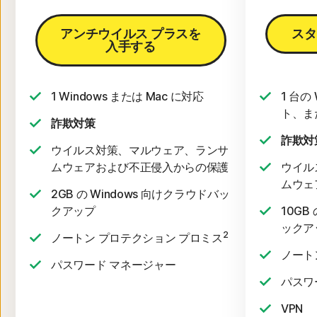
アンチウイルス プラスを
スタ
入手する
1 Windows または Mac に対応
1 台の
ト、ま
詐欺対策
詐欺対
ウイルス対策、マルウェア、ランサ
ムウェアおよび不正侵入からの保護
ウイル
ムウェ
2GB の Windows 向けクラウドバッ
クアップ
10GB
ックア
2
ノートン プロテクション プロミス
ノート
パスワード マネージャー
パスワ
VPN