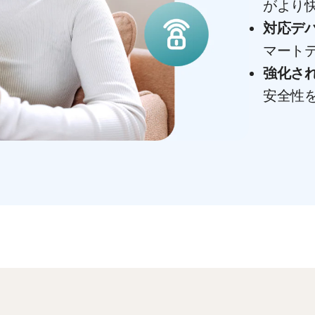
がより
対応デ
マート
強化さ
安全性