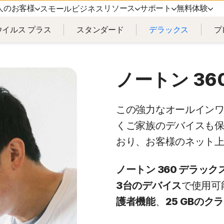
人のお客様
リソース
サポート
無料体験
スモールビジネス
イルス プラス
スタンダード
デラックス
プ
スセキュリティ
サポート
ノートンのブログ
プライバシー
無料体験
詳しく見る
ン アンチウイルス プラス
カスタマーサポート
プライバシーに関するリソース
ノートン VPN
無料体験版
更新方法
ノートン 36
ン モバイル セキュリティ
詐欺に関するリソース
ノートン アンチトラック
id 版™
この強力なオールイン
くご家族のデバイスも保
ン モバイル セキュリティ iOS
おり、お客様のネット
ノートン 360 デラッ
3台のデバイス
で使用可
護者機能
、
25 GBの