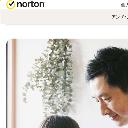
個
アンチウ
オールインワン製品
デバイ
ノートン 360 プレミアム
ノート
ノートン 360 デラックス
ノート
Andro
ノートン 360 スタンダード
ノート
ノートン 360 for Gamers
版™
すべての製品とサービス