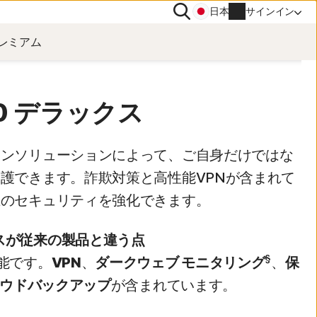
検
日本
サインイン
索
レミアム
その他
ノートン ID アドバイザー
0 デラックス
ノートン ユーティリティーズ アルテ
ィメット
アカウント情報
ワンソリューションによって、ご自身だけではな
護できます。詐欺対策と高性能VPNが含まれて
請求情報
上のセキュリティを強化できます。
更新
クスが従来の製品と違う点
注文履歴
§
能です。
VPN
、
ダークウェブ モニタリング
、
保
クラウドバックアップ
が含まれています。
プロダクトキーの入力