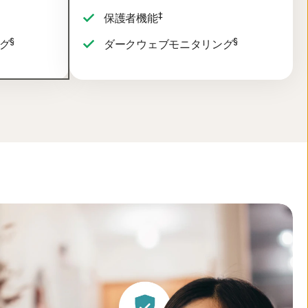
‡
保護者機能
§
§
グ
ダークウェブモニタリング