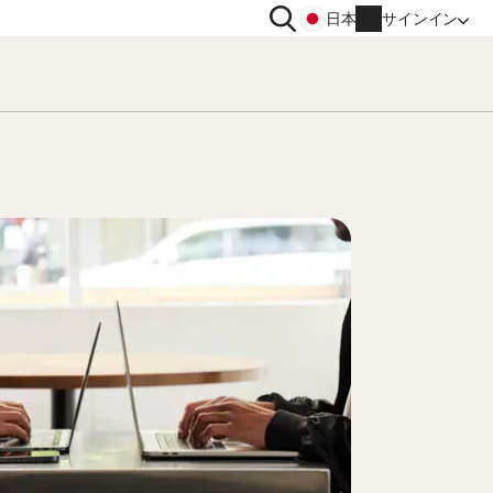
検
日本
サインイン
索
イバシー
その他
トン VPN
ノートン ID アドバイザー
トン アンチトラック
ノートン ユーティリティーズ
ィメット
アカウント情報
請求情報
更新
注文履歴
プロダクトキーの入力