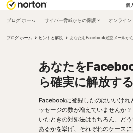
個
ブログ ホーム
サイバー脅威からの保護
オンライン
オールインワン製品
ブログ ホーム
ヒントと解説
あなたをFacebook迷惑メール
ノートン 360 プレ
ノートン 360 デラ
あなたをFaceb
ノートン 360 スタ
ら確実に解放す
ノートン 360 for Ga
Facebookに登録したのはいい
ッセージの数が増えていませんか？
すべての製品とサ
いたときの対処法はもちろん、どう
あるかを挙げ、それぞれのケースに