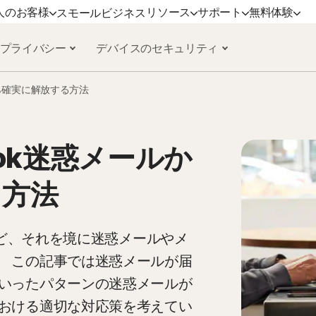
人のお客様
リソース
サポート
無料体験
スモールビジネス
 プライバシー
デバイスのセキュリティ
サポート
ノートンのブログ
デバイスセキュリティ
無料体験
詳しく見る
プラ
から確実に解放する方法
ミアム
カスタマーサポート
プライバシーに関するリソース
ノートン アンチウイルス プラス
無料体験版
更新方法
ノー
ックス
詐欺に関するリソース
ノートン モバイル セキュリティ
ノー
Android 版™
ook迷惑メールか
ンダード
ノートン モバイル セキュリティ iOS
る方法
mers
版™
けれど、それを境に迷惑メールやメ
 この記事では迷惑メールが届
ービス
いったパターンの迷惑メールが
おける適切な対応策を考えてい