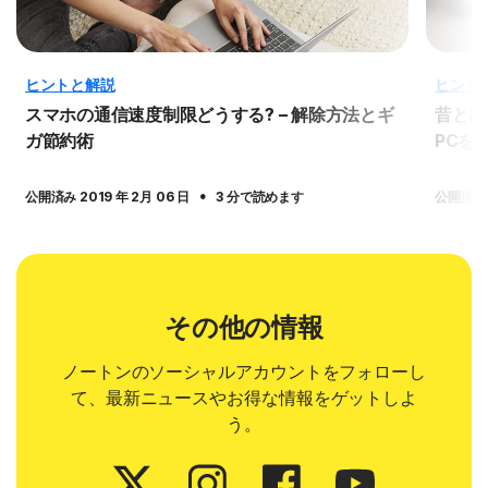
ヒントと解説
ヒント
スマホの通信速度制限どうする? – 解除方法とギ
昔とは
ガ節約術
PCを
·
公開済み 2019 年 2月 06 日
3 分で読めます
公開済み 2
その他の情報
ノートンのソーシャルアカウントをフォローし
て、最新ニュースやお得な情報をゲットしよ
う。