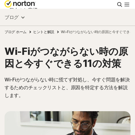
検
索
個人のお客様
ブログ
スモールビジネス
ブログ ホーム
ヒントと解説
Wi-Fiがつながらない時の原因と今すぐできる1
Wi-Fiがつながらない時の原
リソース
因と今すぐできる11の対策
サポート
Wi-Fiがつながらない時に慌てず対処し、今すぐ問題を解決
するためのチェックリストと、原因を特定する方法を解説
無料体験
します。
日本
サインイン