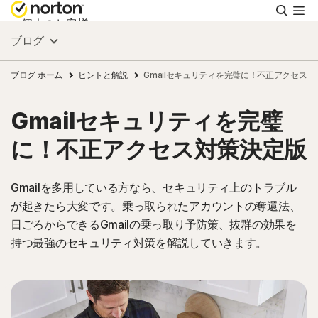
検
索
個人のお客様
ブログ
スモールビジネス
ブログ ホーム
ヒントと解説
Gmailセキュリティを完璧に！不正アクセス
Gmailセキュリティを完璧
リソース
に！不正アクセス対策決定版
サポート
Gmailを多用している方なら、セキュリティ上のトラブル
が起きたら大変です。乗っ取られたアカウントの奪還法、
無料体験
日ごろからできるGmailの乗っ取り予防策、抜群の効果を
持つ最強のセキュリティ対策を解説していきます。
日本
サインイン