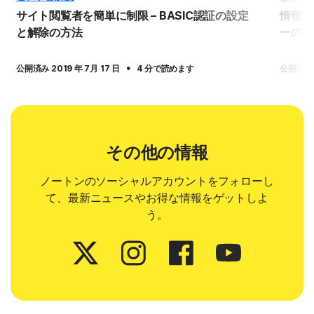
サイト閲覧者を簡単に制限 – BASIC認証の設定
情報漏
と解除の方法
ーの管
·
公開済み 2019 年 7月 17 日
4 分で読めます
公開済み 2
その他の情報
ノートンのソーシャルアカウントをフォローし
て、最新ニュースやお得な情報をゲットしよ
う。