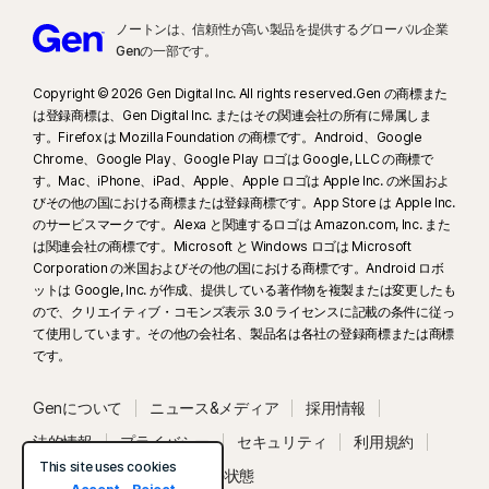
ノートンは、信頼性が高い製品を提供するグローバル企業
Genの一部です。
Copyright © 2026 Gen Digital Inc. All rights reserved.Gen の商標また
は登録商標は、Gen Digital Inc. またはその関連会社の所有に帰属しま
す。Firefox は Mozilla Foundation の商標です。Android、Google
Chrome、Google Play、Google Play ロゴは Google, LLC の商標で
す。Mac、iPhone、iPad、Apple、Apple ロゴは Apple Inc. の米国およ
びその他の国における商標または登録商標です。App Store は Apple Inc.
のサービスマークです。Alexa と関連するロゴは Amazon.com, Inc. また
は関連会社の商標です。Microsoft と Windows ロゴは Microsoft
Corporation の米国およびその他の国における商標です。Android ロボ
ットは Google, Inc. が作成、提供している著作物を複製または変更したも
ので、クリエイティブ・コモンズ表示 3.0 ライセンスに記載の条件に従っ
て使用しています。その他の会社名、製品名は各社の登録商標または商標
です。
Genについて
ニュース&メディア
採用情報
法的情報
プライバシー
セキュリティ
利用規約
This site uses cookies
ユーザー補助
システムの状態