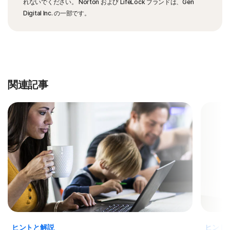
れないでください。 Norton および LifeLock ブランドは、Gen
Digital Inc. の一部です。
関連記事
ヒントと解説
ヒント