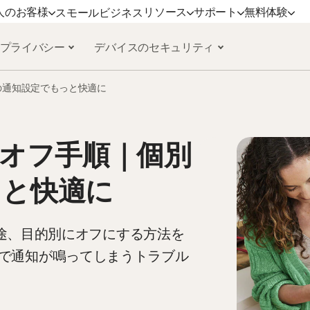
人のお客様
リソース
サポート
無料体験
スモールビジネス
 プライバシー
デバイスのセキュリティ
サポート
ノートンのブログ
デバイスセキュリティ
無料体験
詳しく見る
プラ
別の通知設定でもっと快適に
ミアム
カスタマーサポート
プライバシーに関するリソース
ノートン アンチウイルス プラス
無料体験版
更新方法
ノー
ックス
詐欺に関するリソース
ノートン モバイル セキュリティ
ノー
Android 版™
通知オフ手順｜個別
ンダード
ノートン モバイル セキュリティ iOS
っと快適に
mers
版™
を用途、目的別にオフにする方法を
で通知が鳴ってしまうトラブル
ービス