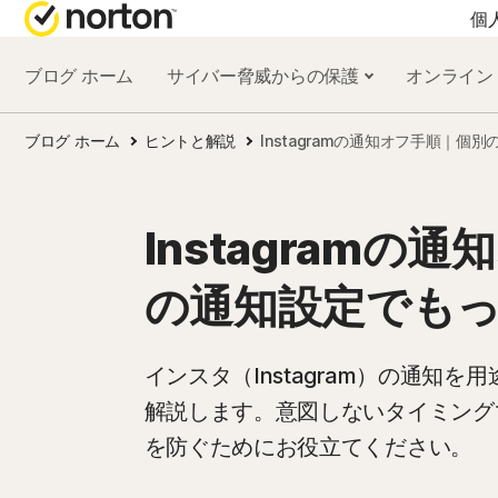
個
ブログ ホーム
サイバー脅威からの保護
オンライン
オールインワン製品
ブログ ホーム
ヒントと解説
Instagramの通知オフ手順｜個
ノートン 360 プレ
ノートン 360 デラ
Instagramの
ノートン 360 スタ
の通知設定でも
ノートン 360 for Ga
インスタ（Instagram）の通知
解説します。意図しないタイミング
すべての製品とサ
を防ぐためにお役立てください。