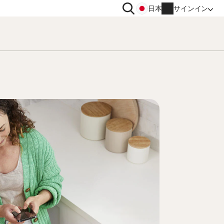
検
日本
サインイン
索
イバシー
その他
トン VPN
ノートン ID アドバイザー
トン アンチトラック
ノートン ユーティリティーズ
ィメット
アカウント情報
請求情報
更新
注文履歴
プロダクトキーの入力