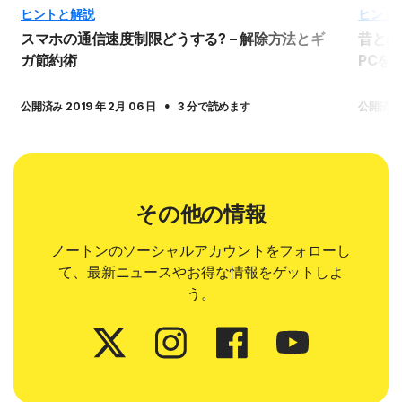
ヒントと解説
ヒント
スマホの通信速度制限どうする? – 解除方法とギ
昔とは
ガ節約術
PCを
·
公開済み 2019 年 2月 06 日
3 分で読めます
公開済み 2
その他の情報
ノートンのソーシャルアカウントをフォローし
て、最新ニュースやお得な情報をゲットしよ
う。