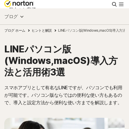
検
索
個人のお客様
ブログ
スモールビジネス
ブログ ホーム
ヒントと解説
LINEパソコン版(Windows,macOS)導入方
LINEパソコン版
リソース
(Windows,macOS)導入方
サポート
法と活用術3選
無料体験
スマホアプリとして有名なLINEですが、パソコンでも利用
が可能です。パソコン版ならではの便利な使い方もあるの
で、導入と設定方法から便利な使い方までを解説します。
日本
サインイン