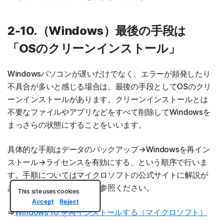
2-10.（Windows）最後の手段は
「OSのクリーンインストール」
Windowsパソコンが遅いだけでなく、エラーが頻発したり
不具合が多いと感じる場合は、最後の手段としてOSのクリ
ーンインストールがあります。クリーンインストールとは
不要なファイルやアプリなどをすべて削除してWindowsを
まっさらの状態にすることをいいます。
具体的な手順はデータのバックアップ→Windowsを再イン
ストール→ライセンスを有効にする、という順序で行いま
す。手順についてはマイクロソフトの公式サイトに解説が
ありますので、そちらもご参照ください。
This site uses cookies
Accept
Reject
⇒
Windows 10 を再インストールする（マイクロソフト）