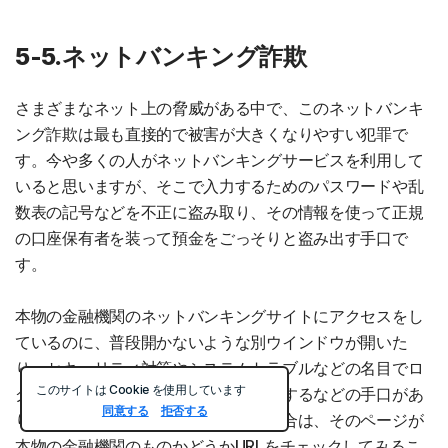
5-5.ネットバンキング詐欺
さまざまなネット上の脅威がある中で、このネットバンキ
ング詐欺は最も直接的で被害が大きくなりやすい犯罪で
す。今や多くの人がネットバンキングサービスを利用して
いると思いますが、そこで入力するためのパスワードや乱
数表の記号などを不正に盗み取り、その情報を使って正規
の口座保有者を装って預金をごっそりと盗み出す手口で
す。
本物の金融機関のネットバンキングサイトにアクセスをし
ているのに、普段開かないような別ウインドウが開いた
り、セキュリティ対策やシステムトラブルなどの名目でロ
このサイトは Cookie を使用しています
グイン情報を入力させるページに誘導するなどの手口があ
同意する
拒否する
ります。こうした画面が表示された場合は、そのページが
本物の金融機関のものかどうかURLをチェックしてみるこ