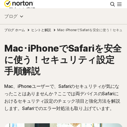
検
索
個人のお客様
ブログ
スモールビジネス
ブログ ホーム
ヒントと解説
Mac･iPhoneでSafariを安全に使う！セキ
Mac･iPhoneでSafariを安全
リソース
に使う！セキュリティ設定
サポート
手順解説
無料体験
Mac、iPhoneユーザーで、Safariのセキュリティが気にな
ったことはありませんか？ここでは両デバイスのSafariに
おけるセキュリティ設定のチェック項目と強化方法を解説
日本
します。Safariでのエラー対処法も取り上げています。
サインイン