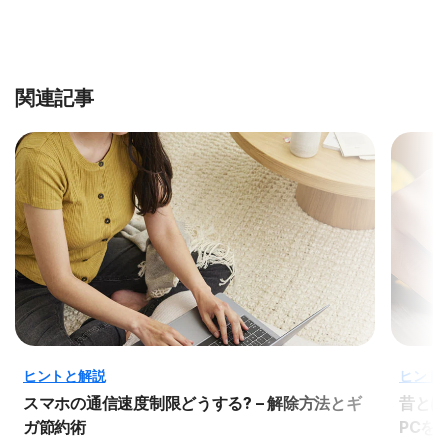
関連記事
ヒントと解説
ヒント
スマホの通信速度制限どうする? – 解除方法とギ
昔とは
ガ節約術
PCを