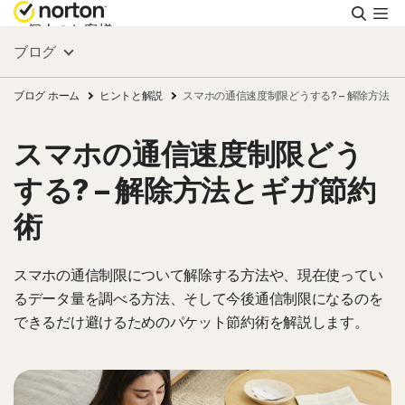
検
索
個人のお客様
ブログ
スモールビジネス
ブログ ホーム
ヒントと解説
スマホの通信速度制限どうする? – 解除方法と
スマホの通信速度制限どう
リソース
する? – 解除方法とギガ節約
サポート
術
無料体験
スマホの通信制限について解除する方法や、現在使ってい
るデータ量を調べる方法、そして今後通信制限になるのを
できるだけ避けるためのパケット節約術を解説します。
日本
サインイン