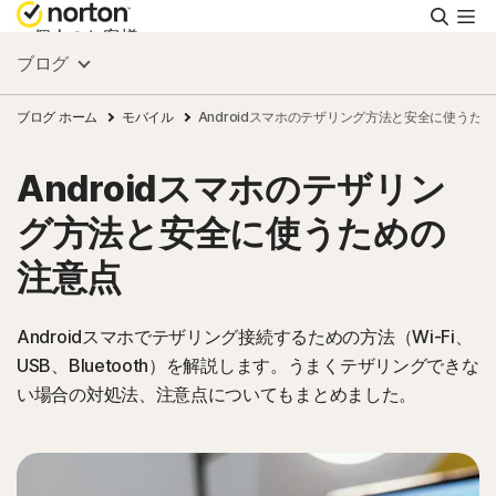
検
索
個人のお客様
ブログ
スモールビジネス
ブログ ホーム
モバイル
Androidスマホのテザリング方法と安全に使うた
Androidスマホのテザリン
リソース
グ方法と安全に使うための
サポート
注意点
無料体験
Androidスマホでテザリング接続するための方法（Wi-Fi、
USB、Bluetooth）を解説します。うまくテザリングできな
い場合の対処法、注意点についてもまとめました。
日本
サインイン