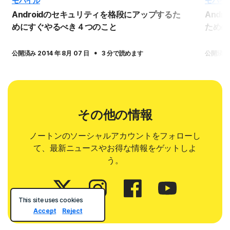
モバイル
モバイ
Androidのセキュリティを格段にアップするた
And
めにすぐやるべき４つのこと
ための
·
公開済み 2014 年 8月 07 日
3 分で読めます
公開済み 2
その他の情報
ノートンのソーシャルアカウントをフォローし
て、最新ニュースやお得な情報をゲットしよ
う。
This site uses cookies
Accept
Reject